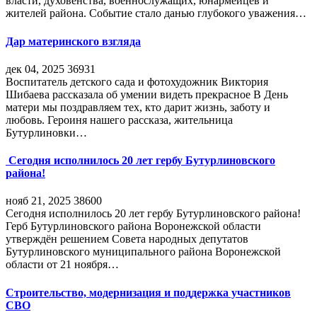
власти, духовенства, военнослужащих, юнармейцев и
жителей района. Событие стало данью глубокого уважения…
Дар материнского взгляда
дек 04, 2025
36931
Воспитатель детского сада и фотохудожник Виктория
Шибаева рассказала об умении видеть прекрасное В День
матери мы поздравляем тех, кто дарит жизнь, заботу и
любовь. Героиня нашего рассказа, жительница
Бутурлиновки…
Сегодня исполнилось 20 лет гербу Бутурлиновского
района!
нояб 21, 2025
38600
Сегодня исполнилось 20 лет гербу Бутурлиновского района!
Герб Бутурлиновского района Воронежской области
утверждён решением Совета народных депутатов
Бутурлиновского муниципального района Воронежской
области от 21 ноября…
Строительство, модернизация и поддержка участников
СВО