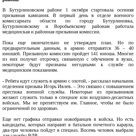
В Бутурлиновском районе 1 октября стартовала осенняя
призывная кампания. В первый день в отделе военного
комиссариата области по городу Бутурлиновка,
Бутурлиновскому и Воробьевскому районам работала
медицинская и районная призывная комиссии.
Пока еще окончательно не утвержден план. Но по
предварительным данным, в армию отправятся 36 – 40
юношей. Призывную комиссию пройдет 141 юноша. Многие
из них получат отсрочку, связанную с обучением в вузах,
некоторые будут признаны негодными к службе по
медицинским показаниям.
- Ребята идут служить в армию с охотой, - рассказал начальник
отделения призыва Игорь Ивлев. – Это связано с повышением
престижа военной службы. Некоторые из призывников
желают служить только в спецназе или воздушно-десантных
войсках. Мы не препятствуем им. Главное, чтобы не было
ограничений по здоровью.
Еще нет графика отправки новобранцев в войска. Но есть
кандидаты, которых направят в батальон почетного караула,
два-три человека пойдут в спецназ. Восемь человек выбрали
для службы ВДВ.