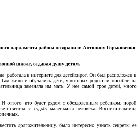
ного парламента района поздравили Антонину Горьковенко
ионной школе, отдавая душу детям.
да, работала в интернате для детейсирот. Он был расположен в
. Там жили и обучались дети, у которых родители погибли на
ательница заменяла им мать. У нее самой трое детей, много
. И оттого, кто будет рядом с обездоленным ребенком, порой
тветственны за судьбу маленького человека. Воспитательница
допечных.
стить долгожительницу, было интересно узнать секреты ее