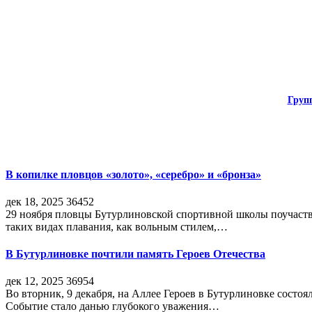
Груп
В копилке пловцов «золото», «серебро» и «бронза»
дек 18, 2025
36452
29 ноября пловцы Бутурлиновской спортивной школы поучаств
таких видах плавания, как вольным стилем,…
В Бутурлиновке почтили память Героев Отечества
дек 12, 2025
36954
Во вторник, 9 декабря, на Аллее Героев в Бутурлиновке состо
Событие стало данью глубокого уважения…