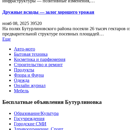
инфраструктуры — позитивные изменения,…
Дружные всходы — залог хорошего урожая
нояб 08, 2025
39520
На полях Бутурлиновского района посеяли 26 тысяч гектаров о
предварительной структуре посевных площадей…
Еще
Авто-мото
Бытовая техника
Косметика и парфюмерия
Строительство и ремонт
Продукты
Флора и Фауна
Одежда
Онлайн журнал
Мебель
Бесплатные объявления Бутурлиновка
Образование/Культура
Госучреждения
Городские СМИ
Здравоохранение. Спорт