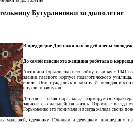
новки за долголетие
тельницу Бутурлиновки за долголетие
В преддверие Дня пожилых людей члены молодеж
До самой пенсии эта женщина работала в коррекц
Антонина Горьковенко всю войну, начиная с 1941 го
здании главного корпуса педагогического училища
войне. Они нуждались в заботе. И молодая воспит
внуков, правнуков.
Детство – такая пора, когда формируется характер
зависит его дальнейшая жизнь. Взрослые всегда о
Горьковенко это понимала и всегда жалела своих по
для малышей, одежонку. Юношам и девушкам, пришедшим наве