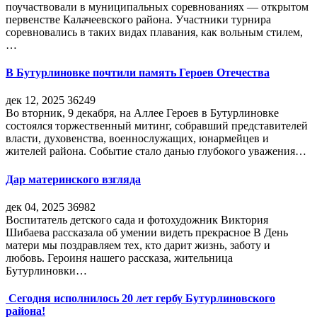
поучаствовали в муниципальных соревнованиях — открытом
первенстве Калачеевского района. Участники турнира
соревновались в таких видах плавания, как вольным стилем,
…
В Бутурлиновке почтили память Героев Отечества
дек 12, 2025
36249
Во вторник, 9 декабря, на Аллее Героев в Бутурлиновке
состоялся торжественный митинг, собравший представителей
власти, духовенства, военнослужащих, юнармейцев и
жителей района. Событие стало данью глубокого уважения…
Дар материнского взгляда
дек 04, 2025
36982
Воспитатель детского сада и фотохудожник Виктория
Шибаева рассказала об умении видеть прекрасное В День
матери мы поздравляем тех, кто дарит жизнь, заботу и
любовь. Героиня нашего рассказа, жительница
Бутурлиновки…
Сегодня исполнилось 20 лет гербу Бутурлиновского
района!