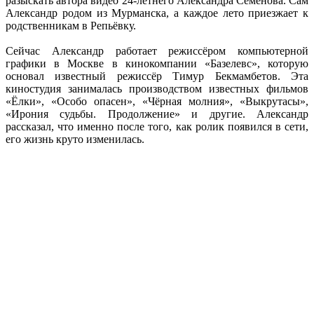
разыскать автора видео 24-летнего Александра Семёнова. Сам
Александр родом из Мурманска, а каждое лето приезжает к
родственникам в Репьёвку.
Сейчас Александр работает режиссёром компьютерной
графики в Москве в кинокомпании «Базелевс», которую
основал известный режиссёр Тимур Бекмамбетов. Эта
киностудия занималась производством известных фильмов
«Ёлки», «Особо опасен», «Чёрная молния», «Выкрутасы»,
«Ирония судьбы. Продолжение» и другие. Александр
рассказал, что именно после того, как ролик появился в сети,
его жизнь круто изменилась.