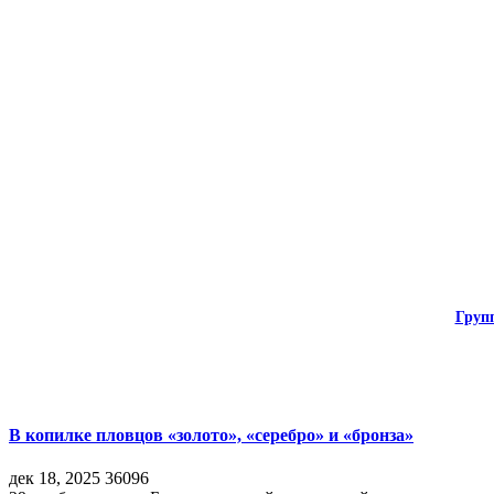
Груп
В копилке пловцов «золото», «серебро» и «бронза»
дек 18, 2025
36096