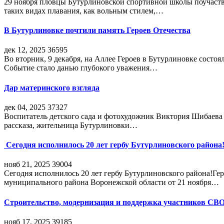
29 ноября пловцы Бутурлиновской спортивной школы поучаств
таких видах плавания, как вольным стилем,…
В Бутурлиновке почтили память Героев Отечества
дек 12, 2025
36595
Во вторник, 9 декабря, на Аллее Героев в Бутурлиновке состо
Событие стало данью глубокого уважения…
Дар материнского взгляда
дек 04, 2025
37327
Воспитатель детского сада и фотохудожник Виктория Шибаева р
рассказа, жительница Бутурлиновки…
Сегодня исполнилось 20 лет гербу Бутурлиновского района
нояб 21, 2025
39004
Сегодня исполнилось 20 лет гербу Бутурлиновского района!Г
муниципального района Воронежской области от 21 ноября…
Строительство, модернизация и поддержка участников СВ
нояб 17, 2025
39185