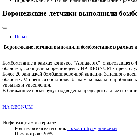
Воронежские летчики выполнили бомбометание в рамках
Воронежские летчики выполнили бомбо
Печать
Воронежские летчики выполнили бомбометание в рамках 
Бомбометание в рамках конкурса "Авиадартс", стартовавшего 
областей, сообщили корреспонденту ИА REGNUM в пресс-служб
Более 20 экипажей бомбардировочной авиации Западного воен
областях. Мишенная обстановка была максимально приближена
укрытия и укрепления.
В ближайшее время будут подведены предварительные итоги п
ИА REGNUM
Информация о материале
Родительская категория:
Новости Бутурлиновки
Просмотров: 2055