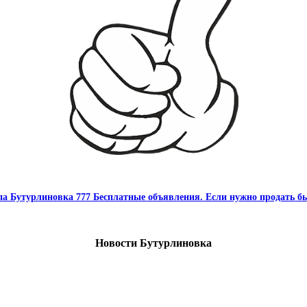
па Бутурлиновка 777 Бесплатные объявления. Если нужно продать бы
Новости Бутурлиновка