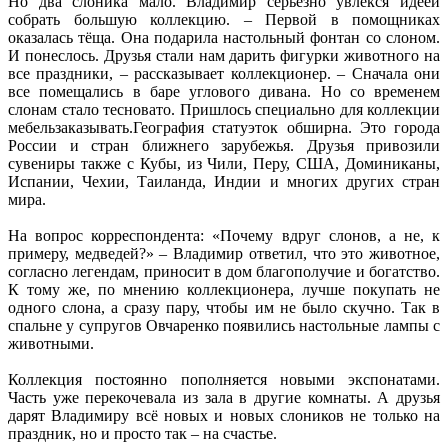
Но два слоника мало. Владимир серьёзно увлёкся идеей
собрать большую коллекцию. – Первой в помощниках
оказалась тёща. Она подарила настольный фонтан со слоном.
И понеслось. Друзья стали нам дарить фигурки животного на
все праздники, – рассказывает коллекционер. – Сначала они
все помещались в баре углового дивана. Но со временем
слонам стало тесновато. Пришлось специально для коллекции
мебельзаказывать.География статуэток обширна. Это города
России и стран ближнего зарубежья. Друзья привозили
сувениры также с Кубы, из Чили, Перу, США, Доминиканы,
Испании, Чехии, Таиланда, Индии и многих других стран
мира.
На вопрос корреспондента: «Почему вдруг слонов, а не, к
примеру, медведей?» – Владимир ответил, что это животное,
согласно легендам, приносит в дом благополучие и богатство.
К тому же, по мнению коллекционера, лучше покупать не
одного слона, а сразу пару, чтобы им не было скучно. Так в
спальне у супругов Овчаренко появились настольные лампы с
животными.
Коллекция постоянно пополняется новыми экспонатами.
Часть уже перекочевала из зала в другие комнаты. А друзья
дарят Владимиру всё новых и новых слоников не только на
праздник, но и просто так – на счастье.