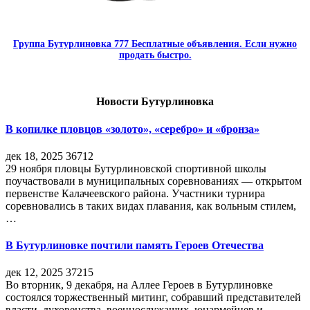
Группа Бутурлиновка 777 Бесплатные объявления. Если нужно
продать быстро.
Новости Бутурлиновка
В копилке пловцов «золото», «серебро» и «бронза»
дек 18, 2025
36712
29 ноября пловцы Бутурлиновской спортивной школы
поучаствовали в муниципальных соревнованиях — открытом
первенстве Калачеевского района. Участники турнира
соревновались в таких видах плавания, как вольным стилем,
…
В Бутурлиновке почтили память Героев Отечества
дек 12, 2025
37215
Во вторник, 9 декабря, на Аллее Героев в Бутурлиновке
состоялся торжественный митинг, собравший представителей
власти, духовенства, военнослужащих, юнармейцев и