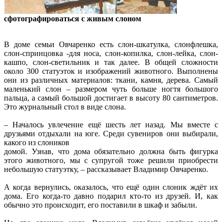
сфотографироваться с живым слоном
В доме семьи Овчаренко есть слон-шкатулка, слонфлешка,
слон-спринцовка -для носа, слон-копилка, слон-лейка, слон-
кашпо, слон-светильник и так далее. В общей сложности
около 300 статуэток и изображений животного. Выполнены
они из различных материалов: ткани, камня, дерева. Самый
маленький слон – размером чуть больше ногтя большого
пальца, а самый большой достигает в высоту 80 сантиметров.
Это журнальный стол в виде слона.
– Началось увлечение ещё шесть лет назад. Мы вместе с
друзьями отдыхали на юге. Среди сувениров они выбирали,
какого из слоников
домой. Узнав, что дома обязательно должна быть фигурка
этого животного, мы с супругой тоже решили приобрести
небольшую статуэтку, – рассказывает Владимир Овчаренко.
А когда вернулись, оказалось, что ещё один слоник ждёт их
дома. Его когда-то давно подарил кто-то из друзей. И, как
обычно это происходит, его поставили в шкаф и забыли.