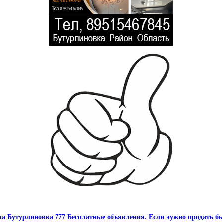
па Бутурлиновка 777 Бесплатные объявления. Если нужно продать бы