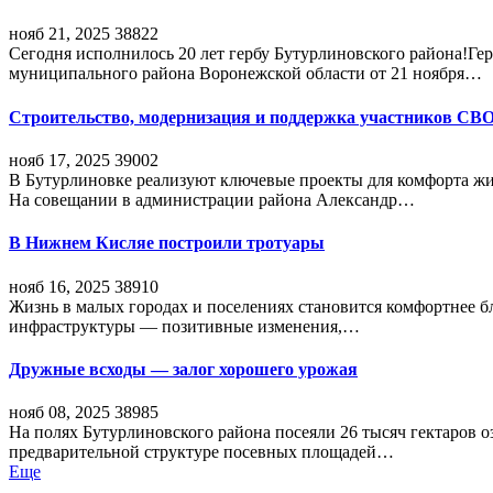
нояб 21, 2025
38822
Сегодня исполнилось 20 лет гербу Бутурлиновского района!Г
муниципального района Воронежской области от 21 ноября…
Строительство, модернизация и поддержка участников СВ
нояб 17, 2025
39002
В Бутурлиновке реализуют ключевые проекты для комфорта жи
На совещании в администрации района Александр…
В Нижнем Кисляе построили тротуары
нояб 16, 2025
38910
Жизнь в малых городах и поселениях становится комфортнее 
инфраструктуры — позитивные изменения,…
Дружные всходы — залог хорошего урожая
нояб 08, 2025
38985
На полях Бутурлиновского района посеяли 26 тысяч гектаров о
предварительной структуре посевных площадей…
Еще