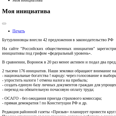
Моя инициатива
Моя инициатива
Печать
Бутурлиновцы внесли 42 предложения в законодательство РФ
На сайте "Российских общественных инициатив" зарегистр
инициативы под грифом «федеральный уровень».
В сравнении, Воронеж в 20 раз менее активен и подал два пред
2 тысячи 176 инициатив. Наши земляки обращают внимание на
- национальные богатства ! народу: через голосование и выбор
- упростить налоги ! отмена налога на прибыль;
- создать единую базу личных документов граждан для упроще
- переход на обязательную почасовую оплату труда;
- ОСАГО - без ожидания приезда страхового комиссара;
- прямая демократия ! по Конституции РФ и др.
Редакция районной газеты «Призыв» планирует провести круг