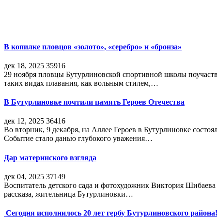
В копилке пловцов «золото», «серебро» и «бронза»
дек 18, 2025
35916
29 ноября пловцы Бутурлиновской спортивной школы поучаств
таких видах плавания, как вольным стилем,…
В Бутурлиновке почтили память Героев Отечества
дек 12, 2025
36416
Во вторник, 9 декабря, на Аллее Героев в Бутурлиновке состо
Событие стало данью глубокого уважения…
Дар материнского взгляда
дек 04, 2025
37149
Воспитатель детского сада и фотохудожник Виктория Шибаева р
рассказа, жительница Бутурлиновки…
Сегодня исполнилось 20 лет гербу Бутурлиновского района