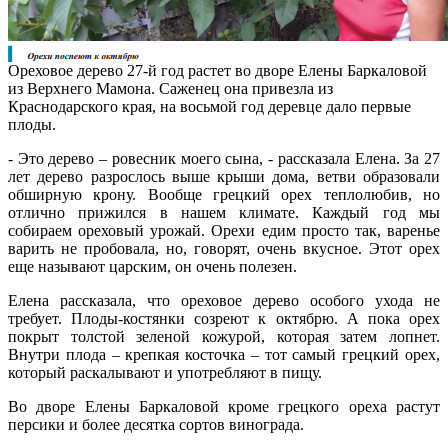
Ореховое дерево 27-й год растет во дворе Елены Баркаловой
из Верхнего Мамона. Саженец она привезла из
Краснодарского края, на восьмой год деревце дало первые
плоды.
- Это дерево – ровесник моего сына, - рассказала Елена. За 27
лет дерево разрослось выше крыши дома, ветви образовали
обширную крону. Вообще грецкий орех теплолюбив, но
отлично прижился в нашем климате. Каждый год мы
собираем ореховый урожай. Орехи едим просто так, варенье
варить не пробовала, но, говорят, очень вкусное. Этот орех
еще называют царским, он очень полезен.
Елена рассказала, что ореховое дерево особого ухода не
требует. Плоды-костянки созреют к октябрю. А пока орех
покрыт толстой зеленой кожурой, которая затем лопнет.
Внутри плода – крепкая косточка – тот самый грецкий орех,
который раскалывают и употребляют в пищу.
Во дворе Елены Баркаловой кроме грецкого ореха растут
персики и более десятка сортов винограда.