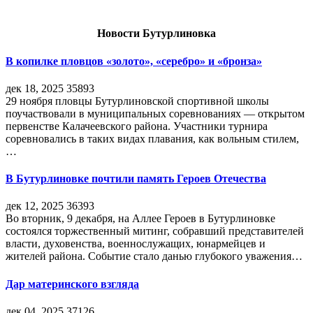
Новости Бутурлиновка
В копилке пловцов «золото», «серебро» и «бронза»
дек 18, 2025
35893
29 ноября пловцы Бутурлиновской спортивной школы
поучаствовали в муниципальных соревнованиях — открытом
первенстве Калачеевского района. Участники турнира
соревновались в таких видах плавания, как вольным стилем,
…
В Бутурлиновке почтили память Героев Отечества
дек 12, 2025
36393
Во вторник, 9 декабря, на Аллее Героев в Бутурлиновке
состоялся торжественный митинг, собравший представителей
власти, духовенства, военнослужащих, юнармейцев и
жителей района. Событие стало данью глубокого уважения…
Дар материнского взгляда
дек 04, 2025
37126