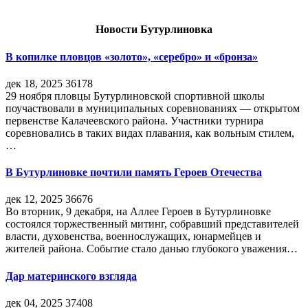
Новости Бутурлиновка
В копилке пловцов «золото», «серебро» и «бронза»
дек 18, 2025
36178
29 ноября пловцы Бутурлиновской спортивной школы
поучаствовали в муниципальных соревнованиях — открытом
первенстве Калачеевского района. Участники турнира
соревновались в таких видах плавания, как вольным стилем,
…
В Бутурлиновке почтили память Героев Отечества
дек 12, 2025
36676
Во вторник, 9 декабря, на Аллее Героев в Бутурлиновке
состоялся торжественный митинг, собравший представителей
власти, духовенства, военнослужащих, юнармейцев и
жителей района. Событие стало данью глубокого уважения…
Дар материнского взгляда
дек 04, 2025
37408