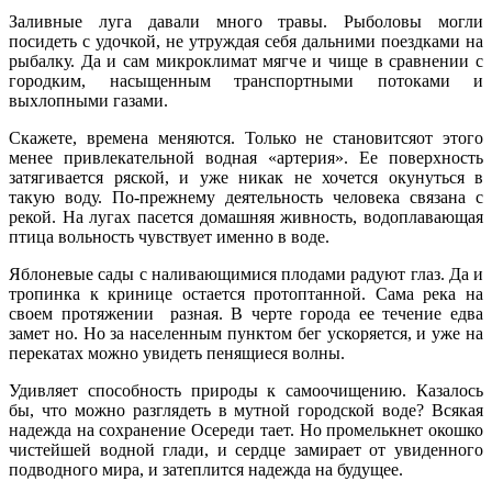
Заливные луга давали много травы. Рыболовы могли
посидеть с удочкой, не утруждая себя дальними поездками на
рыбалку. Да и сам микроклимат мягче и чище в сравнении с
городким, насыщенным транспортными потоками и
выхлопными газами.
Скажете, времена меняются. Только не становитсяот этого
менее привлекательной водная «артерия». Ее поверхность
затягивается ряской, и уже никак не хочется окунуться в
такую воду. По-прежнему деятельность человека связана с
рекой. На лугах пасется домашняя живность, водоплавающая
птица вольность чувствует именно в воде.
Яблоневые сады с наливающимися плодами радуют глаз. Да и
тропинка к кринице остается протоптанной. Сама река на
своем протяжении разная. В черте города ее течение едва
замет но. Но за населенным пунктом бег ускоряется, и уже на
перекатах можно увидеть пенящиеся волны.
Удивляет способность природы к самоочищению. Казалось
бы, что можно разглядеть в мутной городской воде? Всякая
надежда на сохранение Осереди тает. Но промелькнет окошко
чистейшей водной глади, и сердце замирает от увиденного
подводного мира, и затеплится надежда на будущее.