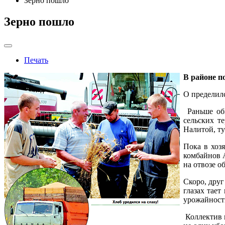
Зерно пошло
Зерно пошло
Печать
В районе п
О пределилс
Раньше обы
сельских т
Налитой, ту
Пока в хоз
комбайнов 
на отвозе о
Скоро, друг
глазах тает
урожайност
Коллектив 