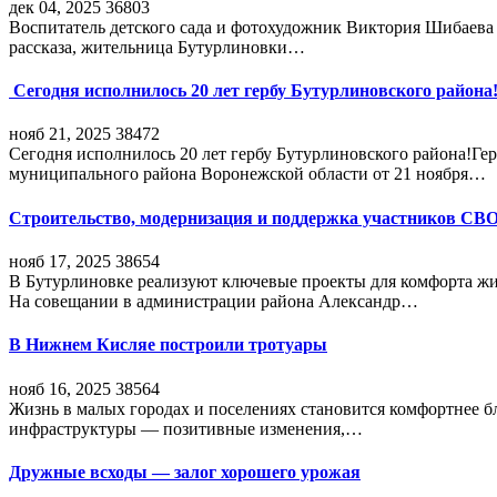
дек 04, 2025
36803
Воспитатель детского сада и фотохудожник Виктория Шибаева р
рассказа, жительница Бутурлиновки…
Сегодня исполнилось 20 лет гербу Бутурлиновского района
нояб 21, 2025
38472
Сегодня исполнилось 20 лет гербу Бутурлиновского района!Г
муниципального района Воронежской области от 21 ноября…
Строительство, модернизация и поддержка участников СВ
нояб 17, 2025
38654
В Бутурлиновке реализуют ключевые проекты для комфорта жи
На совещании в администрации района Александр…
В Нижнем Кисляе построили тротуары
нояб 16, 2025
38564
Жизнь в малых городах и поселениях становится комфортнее 
инфраструктуры — позитивные изменения,…
Дружные всходы — залог хорошего урожая