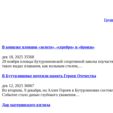
Груп
В копилке пловцов «золото», «серебро» и «бронза»
дек 18, 2025
35568
29 ноября пловцы Бутурлиновской спортивной школы поучаств
таких видах плавания, как вольным стилем,…
В Бутурлиновке почтили память Героев Отечества
дек 12, 2025
36067
Во вторник, 9 декабря, на Аллее Героев в Бутурлиновке состо
Событие стало данью глубокого уважения…
Дар материнского взгляда