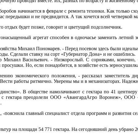
рочную проводят вместе. Их, разных по возрасту и жизненному 
боробов начинается в феврале с ремонта техники. Как только схо
ас передышки и не предвидится. А так хочется всей четверкой м
то отдых будет позже, говорит и цветущий подсолнечник.
гонасыщенный агрегат способен в одночасье заменить летний 
 хозяйства Михаил Пономарев. - Перед посевом здесь были идеаль
оды. Сделали ставку на сорт «Губернатор Дона» и не ошиблись.
ор Михаил Васильевич. - Низкорослый. С сорняками, конечно,
росушки. Но, если понадобится, в хозяйстве есть зерносушилк
енению экономического положения, - рассказал заместитель д
Вести работы ритмично. Уверены мы и в механизаторах. Надеж
динство». В обществе намолачивают с гектара по 41 центнер
ров с гектара преодолели ООО «АвангардАгро Воронеж», ООО
.
, -пояснила главный специалист отдела программ и развития се
ьтур на площади 54 771 гектара. На сегодняшний день убрано 20