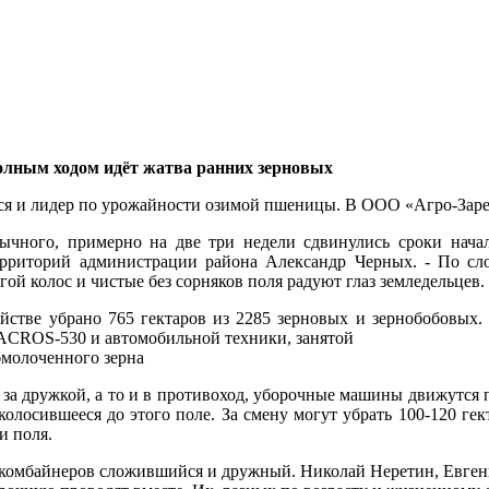
олным ходом идёт жатва ранних зерновых
я и лидер по урожайности озимой пшеницы. В ООО «Агро-Заречь
чного, примерно на две три недели сдвинулись сроки начал
ерриторий администрации района Александр Черных. - По с
гой колос и чистые без сорняков поля радуют глаз земледельцев.
яйстве убрано 765 гектаров из 2285 зерновых и зернобобовых.
ACROS-530 и автомобильной техники, занятой
бмолоченного зерна
 за дружкой, а то и в противоход, уборочные машины движутся 
 колосившееся до этого поле. За смену могут убрать 100-120 ге
и поля.
комбайнеров сложившийся и дружный. Николай Неретин, Евген