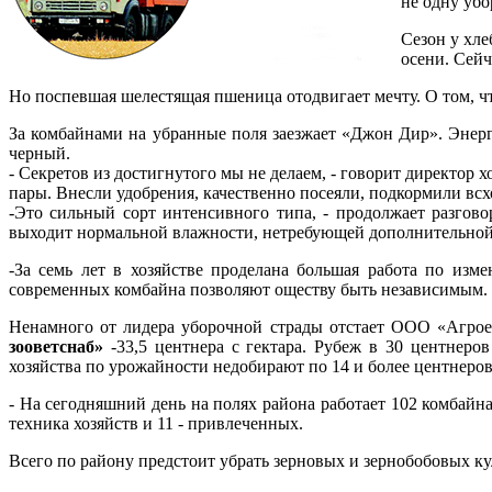
не одну убо
Сезон у хле
осени. Сейч
Но поспевшая шелестящая пшеница отодвигает мечту. О том, ч
За комбайнами на убранные поля заезжает «Джон Дир». Энер
черный.
- Секретов из достигнутого мы не делаем, - говорит директор
пары. Внесли удобрения, качественно посеяли, подкормили всх
-Это сильный сорт интенсивного типа, - продолжает разгов
выходит нормальной влажности, нетребующей дополнительной п
-За семь лет в хозяйстве проделана большая работа по изм
современных комбайна позволяют оществу быть независимым. 
Ненамного от лидера уборочной страды отстает ООО «Агрое
зооветснаб»
-33,5 центнера с гектара. Рубеж в 30 центне
хозяйства по урожайности недобирают по 14 и более центнеров
- На сегодняшний день на полях района работает 102 комбайна
техника хозяйств и 11 - привлеченных.
Всего по району предстоит убрать зерновых и зернобобовых кул