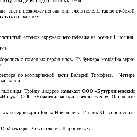
опыту, объединяет одно любовь к земле.
дит снег и позволяет погода, они уже в поле. И так до глубокой
ахнуть на рыбалку.
золотистый оттенок окружающего пейзажа на осенний иссиня-
ные
 боролись с помощью гербицидов. Из бункера комбайна зерно
а.
иректора по коммерческой части Валерий Тимофеев. - Четыре
ные парни.
у пшеницы. Тройку лидеров замыкает
ООО «Бутурлиновский
 «Ингук», ООО «Нижнекисляйские свеклосемена», Остальные
льских территорий Елена Николенко. - Из них 91 - собственная
 552 гектара. Это составлет 38 процентов.