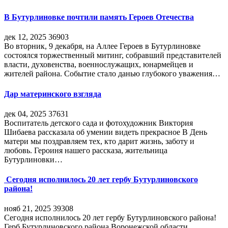
В Бутурлиновке почтили память Героев Отечества
дек 12, 2025
36903
Во вторник, 9 декабря, на Аллее Героев в Бутурлиновке
состоялся торжественный митинг, собравший представителей
власти, духовенства, военнослужащих, юнармейцев и
жителей района. Событие стало данью глубокого уважения…
Дар материнского взгляда
дек 04, 2025
37631
Воспитатель детского сада и фотохудожник Виктория
Шибаева рассказала об умении видеть прекрасное В День
матери мы поздравляем тех, кто дарит жизнь, заботу и
любовь. Героиня нашего рассказа, жительница
Бутурлиновки…
Сегодня исполнилось 20 лет гербу Бутурлиновского
района!
нояб 21, 2025
39308
Сегодня исполнилось 20 лет гербу Бутурлиновского района!
Герб Бутурлиновского района Воронежской области