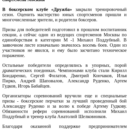
В боксерском клубе «Дружба»
закрыли тренировочный
сезон. Оценить мастерство юных спортсменов пришли и
многочисленные зрители, и родители боксеров.
Призы для победителей подготовил в прошлом воспитанник
секции, а сейчас один из ведущих спортсменов Москвы по
единоборствам в категории М -1 Михаил Поддубный. В
заявочном листе изначально значилось восемь боев. Один из
участников не явился, и ему было засчитано техническое
поражение.
Остальные победители определялись в упорных, порой
драматических поединках. Чемпионами клуба стали Кирилл
Бондаренко, Сергей Филатов, Дмитрий Кончаков, Илья
Пирко, Андрей Шаповалов, Александр Руденко, Артем
Гудков, Игорь Бабайцев.
Организаторы соревнований вручили еще и специальные
призы - боксерские перчатки за лучший проведенный бой
Александру Руденко и за волю к победе Артему Гудкову.
Обязанности рефери соревнований исполнили Михаил
Поддубный и тренер клуба Анатолий Шелковников.
Благодаря оказанной поддержке предпринимателем