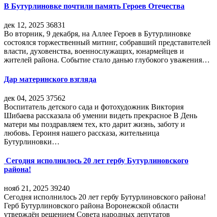
В Бутурлиновке почтили память Героев Отечества
дек 12, 2025
36831
Во вторник, 9 декабря, на Аллее Героев в Бутурлиновке
состоялся торжественный митинг, собравший представителей
власти, духовенства, военнослужащих, юнармейцев и
жителей района. Событие стало данью глубокого уважения…
Дар материнского взгляда
дек 04, 2025
37562
Воспитатель детского сада и фотохудожник Виктория
Шибаева рассказала об умении видеть прекрасное В День
матери мы поздравляем тех, кто дарит жизнь, заботу и
любовь. Героиня нашего рассказа, жительница
Бутурлиновки…
Сегодня исполнилось 20 лет гербу Бутурлиновского
района!
нояб 21, 2025
39240
Сегодня исполнилось 20 лет гербу Бутурлиновского района!
Герб Бутурлиновского района Воронежской области
утверждён решением Совета народных депутатов