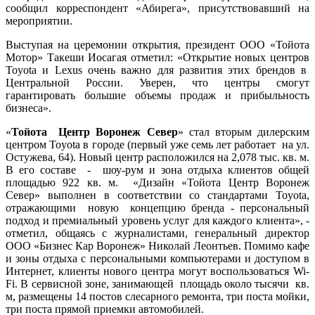
сообщил корреспондент «Абирега», присутствовавший на
мероприятии.
Выступая на церемонии открытия, президент ООО «Тойота
Мотор» Такеши Иосагая отметил: «Открытие новых центров
Toyota и Lexus очень важно для развития этих брендов в
Центральной России. Уверен, что центры смогут
гарантировать большие объемы продаж и прибыльность
бизнеса».
«
Тойота Центр Воронеж Север
» стал вторым дилерским
центром Toyota в городе (первый уже семь лет работает на ул.
Остужева, 64). Новый центр расположился на 2,078 тыс. кв. м.
В его составе - шоу-рум и зона отдыха клиентов общей
площадью 922 кв. м. «Дизайн «Тойота Центр Воронеж
Север» выполнен в соответствии со стандартами Toyota,
отражающими новую концепцию бренда - персональный
подход и премиальный уровень услуг для каждого клиента», -
отметил, общаясь с журналистами, генеральный директор
ООО «Бизнес Кар Воронеж» Николай Леонтьев. Помимо кафе
и зоны отдыха с персональными компьютерами и доступом в
Интернет, клиенты нового центра могут воспользоваться Wi-
Fi. В сервисной зоне, занимающей площадь около тысячи кв.
м, размещены 14 постов слесарного ремонта, три поста мойки,
три поста прямой приемки автомобилей.