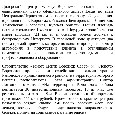
Дилерский центр «Лексус-Воронеж» сегодня – это
единственный центр официального дилера Lexus во всем
Центрально-Черноземном регионе, в его зону обслуживания
в дополнение к Воронежской входят Белгородская, Липецкая,
Тамбовская, Орловская, Курская области. Общая площадь
центра составляет 1,43 тыс. кв. м. Шоу-рум с зоной отдыха
имеет площадь 721 кв. м. и оснащен точкой доступа к
беспроводному Интернету. В сервисной зоне действуют два
поста прямой приемки, которые позволяют проводить осмотр
автомобиля в присутствии клиента в отапливаемом
помещении и с использованием автоподъемника и
профессионального оборудования.
Строительство «Тойота Центр Воронеж Север» и «Лексус-
Воронеж» прошло при содействии администрации
Рамонского муниципального района, на территории которого
центры располагаются. Глава администрации Виктор
Логвинов отметил: «На территории Рамонского района
реализуется 36 инвестиционных проектов. 18 из них уже
реализованы, и это – 19-й. Его инвестиционный портфель
превышает 444 млн рублей. Кроме этого, открытие центров
позволило создать свыше 250 новых рабочих мест. Все
деньги, которые будут в виде налогов направляться в
бюджет, пойдут на социальное развитие района».