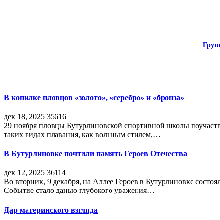
Груп
В копилке пловцов «золото», «серебро» и «бронза»
дек 18, 2025
35616
29 ноября пловцы Бутурлиновской спортивной школы поучаств
таких видах плавания, как вольным стилем,…
В Бутурлиновке почтили память Героев Отечества
дек 12, 2025
36114
Во вторник, 9 декабря, на Аллее Героев в Бутурлиновке состо
Событие стало данью глубокого уважения…
Дар материнского взгляда