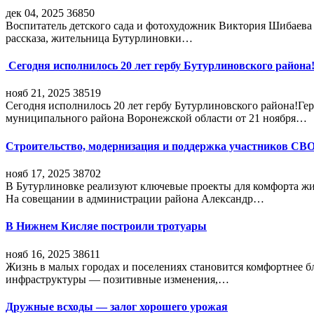
дек 04, 2025
36850
Воспитатель детского сада и фотохудожник Виктория Шибаева р
рассказа, жительница Бутурлиновки…
Сегодня исполнилось 20 лет гербу Бутурлиновского района
нояб 21, 2025
38519
Сегодня исполнилось 20 лет гербу Бутурлиновского района!Г
муниципального района Воронежской области от 21 ноября…
Строительство, модернизация и поддержка участников СВ
нояб 17, 2025
38702
В Бутурлиновке реализуют ключевые проекты для комфорта жи
На совещании в администрации района Александр…
В Нижнем Кисляе построили тротуары
нояб 16, 2025
38611
Жизнь в малых городах и поселениях становится комфортнее 
инфраструктуры — позитивные изменения,…
Дружные всходы — залог хорошего урожая