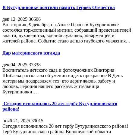
В Бутурлиновке почтили память Героев Отечества
дек 12, 2025
36606
Во вторник, 9 декабря, на Аллее Героев в Бутурлиновке
состоялся торжественный митинг, собравший представителей
власти, духовенства, военнослужащих, юнармейцев и
жителей района. Событие стало данью глубокого уважения…
Дар материнского взгляда
дек 04, 2025
37338
Воспитатель детского сада и фотохудожник Виктория
Шибаева рассказала об умении видеть прекрасное В День
матери мы поздравляем тех, кто дарит жизнь, заботу и
любовь. Героиня нашего рассказа, жительница
Бутурлиновки…
Сегодня исполнилось 20 лет гербу Бутурлиновского
района!
нояб 21, 2025
39015
Сегодня исполнилось 20 лет гербу Бутурлиновского района!
Герб Бутурлиновского района Воронежской области