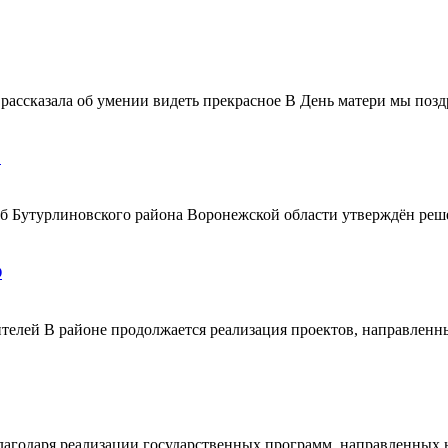
ассказала об умении видеть прекрасное В День матери мы поздр
!
ерб Бутурлиновского района Воронежской области утверждён ре
О
телей В районе продолжается реализация проектов, направленн
благодаря реализации государственных программ, направленных