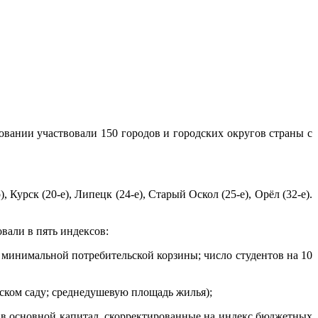
ании участвовали 150 городов и городских округов страны с
 Курск (20-е), Липецк (24-е), Старый Оскол (25-е), Орёл (32-е).
вали в пять индексов:
 минимальной потребительской корзины; число студентов на 10
тском саду; среднедушевую площадь жилья);
 в основной капитал, скорректированные на индекс бюджетных