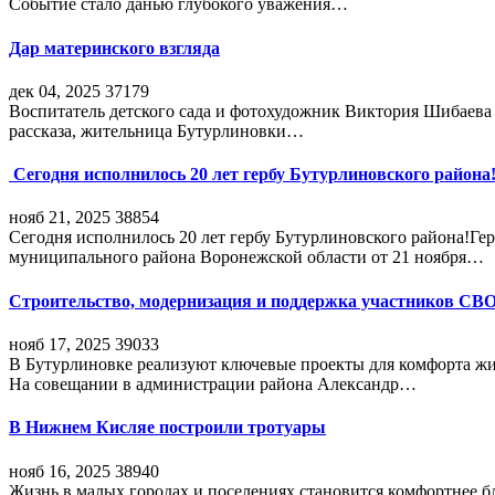
Событие стало данью глубокого уважения…
Дар материнского взгляда
дек 04, 2025
37179
Воспитатель детского сада и фотохудожник Виктория Шибаева р
рассказа, жительница Бутурлиновки…
Сегодня исполнилось 20 лет гербу Бутурлиновского района
нояб 21, 2025
38854
Сегодня исполнилось 20 лет гербу Бутурлиновского района!Г
муниципального района Воронежской области от 21 ноября…
Строительство, модернизация и поддержка участников СВ
нояб 17, 2025
39033
В Бутурлиновке реализуют ключевые проекты для комфорта жи
На совещании в администрации района Александр…
В Нижнем Кисляе построили тротуары
нояб 16, 2025
38940
Жизнь в малых городах и поселениях становится комфортнее 