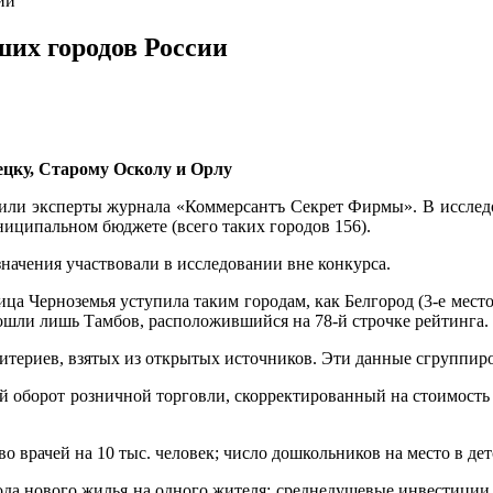
ии
ших городов России
ецку, Старому Осколу и Орлу
или эксперты журнала «Коммерсантъ Секрет Фирмы». В исследов
ниципальном бюджете (всего таких городов 156).
начения участвовали в исследовании вне конкурса.
ца Черноземья уступила таким городам, как Белгород (3-е место),
бошли лишь Тамбов, расположившийся на 78-й строчке рейтинга.
ритериев, взятых из открытых источников. Эти данные сгруппиро
й оборот розничной торговли, скорректированный на стоимость
 врачей на 10 тыс. человек; число дошкольников на место в де
вода нового жилья на одного жителя; среднедушевые инвестиции