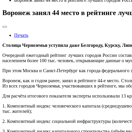
Воронеж занял 44 место в рейтинге лучших городов Росс
Воронеж занял 44 место в рейтинге луч
Печать
Столица Черноземья уступила даже Белгороду, Курску, Лип
Очередной ежегодный рейтинг лучших городов России состав
населением более 100 тыс. человек, открывающие данные о му
При этом Москва и Санкт-Петербург как города федерального з
Воронеж, как и годом ранее, занял в рейтинге 44-е место. Столи
Из всех городов Черноземья, участвовавших в рейтинге, мы о
Для расчёта итогового показателя эксперты использовали 13 к
1. Композитный индекс человеческого капитала (среднедушево
тыс. жителей);
2. Композитный индекс социальной инфраструктуры (количество
3. Композитный индекс капитального строительства (объём в