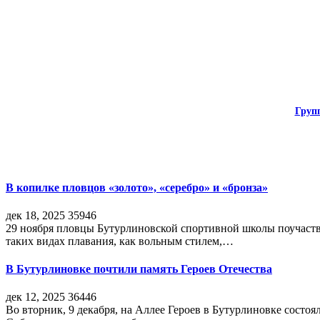
Груп
В копилке пловцов «золото», «серебро» и «бронза»
дек 18, 2025
35946
29 ноября пловцы Бутурлиновской спортивной школы поучаств
таких видах плавания, как вольным стилем,…
В Бутурлиновке почтили память Героев Отечества
дек 12, 2025
36446
Во вторник, 9 декабря, на Аллее Героев в Бутурлиновке состо