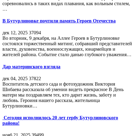
соревновались в таких видах плавания, как вольным стилем,
…
В Бутурлиновке почтили память Героев Отечества
дек 12, 2025
37094
Во вторник, 9 декабря, на Аллее Героев в Бутурлиновке
состоялся торжественный митинг, собравший представителей
власти, духовенства, военнослужащих, юнармейцев и
жителей района. Событие стало данью глубокого уважения…
Дар материнского взгляда
дек 04, 2025
37822
Воспитатель детского сада и фотохудожник Виктория
Шибаева рассказала об умении видеть прекрасное В День
матери мы поздравляем тех, кто дарит жизнь, заботу и
любовь. Героиня нашего рассказа, жительница
Бутурлиновки…
Сегодня исполнилось 20 лет гербу Бутурлиновского
района!
нояб 21, 2025
39499