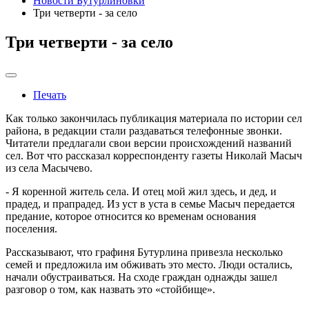
Новости Бутурлиновки
Три четверти - за село
Три четверти - за село
Печать
Как только закончилась публикация материала по истории сел
района, в редакции стали раздаваться телефонные звонки.
Читатели предлагали свои версии происхождений названий
сел. Вот что рассказал корреспонденту газеты Николай Масыч
из села Масычево.
- Я коренной житель села. И отец мой жил здесь, и дед, и
прадед, и прапрадед. Из уст в уста в семье Масыч передается
предание, которое относится ко временам основания
поселения.
Рассказывают, что графиня Бутурлина привезла несколько
семей и предложила им обживать это место. Люди остались,
начали обустраиваться. На сходе граждан однажды зашел
разговор о том, как назвать это «стойбище».