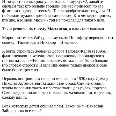
И тогда кто-то выкрикнул из толпы в шутку: «А давайте
сделаем так: кто больше горилки сейчас принесет, по его
фамилии и хутор назовем!». Толпа одобрительно загудела. И
побежали мужики домой за самогоном. Кто четверть принес,
кто две, а Мирон Масыч - три не пожалел для такого дела.
Так и решили, быть
селу Масычево
, а нам - масычанами.
Мирон потом эту байку своему сыну Никифору передал, а тот
своему - Никанору, а Никанор- Николаю.
А когда строилась железная дорога Таловая-Калач (в1896г.),
филиппенковцы хотели, чтобы остановку пассажирского
поезда назвали «Филиппенково», но масычан было больше
(по словам старосты Павла Якименко только дворов в селе
было более трехсот).
Церковь построили в селе, но ее снесли в 1930 году. Дома у
Николая Артемовича ткацкий стан стоял. Сам изготовил,
чтобы половики ткать и простую ткань для рубах, портков.
Сами ведь коноплю и лен сажали, вымачивали, нити сучили,
одежду шили.
Всех четверых детей обшивал сам. Такой был «Вячеслав
Зайцев» - на все село!