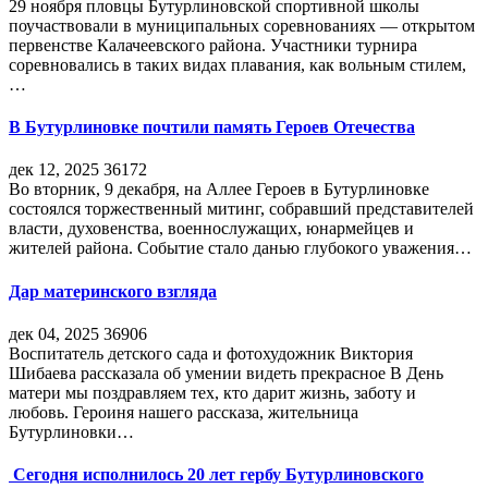
29 ноября пловцы Бутурлиновской спортивной школы
поучаствовали в муниципальных соревнованиях — открытом
первенстве Калачеевского района. Участники турнира
соревновались в таких видах плавания, как вольным стилем,
…
В Бутурлиновке почтили память Героев Отечества
дек 12, 2025
36172
Во вторник, 9 декабря, на Аллее Героев в Бутурлиновке
состоялся торжественный митинг, собравший представителей
власти, духовенства, военнослужащих, юнармейцев и
жителей района. Событие стало данью глубокого уважения…
Дар материнского взгляда
дек 04, 2025
36906
Воспитатель детского сада и фотохудожник Виктория
Шибаева рассказала об умении видеть прекрасное В День
матери мы поздравляем тех, кто дарит жизнь, заботу и
любовь. Героиня нашего рассказа, жительница
Бутурлиновки…
Сегодня исполнилось 20 лет гербу Бутурлиновского