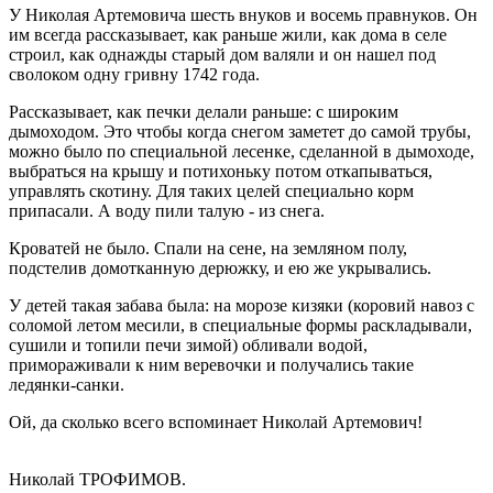
У Николая Артемовича шесть внуков и восемь правнуков. Он
им всегда рассказывает, как раньше жили, как дома в селе
строил, как однажды старый дом валяли и он нашел под
сволоком одну гривну 1742 года.
Рассказывает, как печки делали раньше: с широким
дымоходом. Это чтобы когда снегом заметет до самой трубы,
можно было по специальной лесенке, сделанной в дымоходе,
выбраться на крышу и потихоньку потом откапываться,
управлять скотину. Для таких целей специально корм
припасали. А воду пили талую - из снега.
Кроватей не было. Спали на сене, на земляном полу,
подстелив домотканную дерюжку, и ею же укрывались.
У детей такая забава была: на морозе кизяки (коровий навоз с
соломой летом месили, в специальные формы раскладывали,
сушили и топили печи зимой) обливали водой,
примораживали к ним веревочки и получались такие
ледянки-санки.
Ой, да сколько всего вспоминает Николай Артемович!
Николай ТРОФИМОВ.