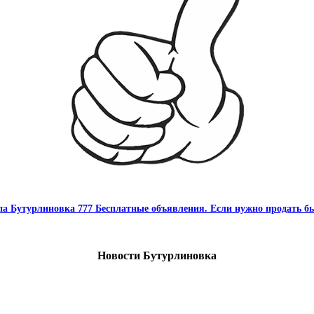
па Бутурлиновка 777 Бесплатные объявления. Если нужно продать бы
Новости Бутурлиновка