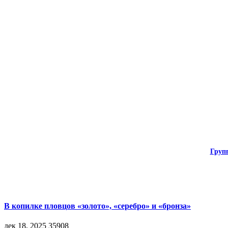
Груп
В копилке пловцов «золото», «серебро» и «бронза»
дек 18, 2025
35908