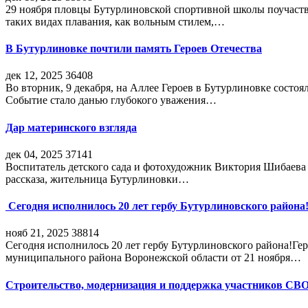
29 ноября пловцы Бутурлиновской спортивной школы поучаств
таких видах плавания, как вольным стилем,…
В Бутурлиновке почтили память Героев Отечества
дек 12, 2025
36408
Во вторник, 9 декабря, на Аллее Героев в Бутурлиновке состо
Событие стало данью глубокого уважения…
Дар материнского взгляда
дек 04, 2025
37141
Воспитатель детского сада и фотохудожник Виктория Шибаева р
рассказа, жительница Бутурлиновки…
Сегодня исполнилось 20 лет гербу Бутурлиновского района
нояб 21, 2025
38814
Сегодня исполнилось 20 лет гербу Бутурлиновского района!Г
муниципального района Воронежской области от 21 ноября…
Строительство, модернизация и поддержка участников СВ