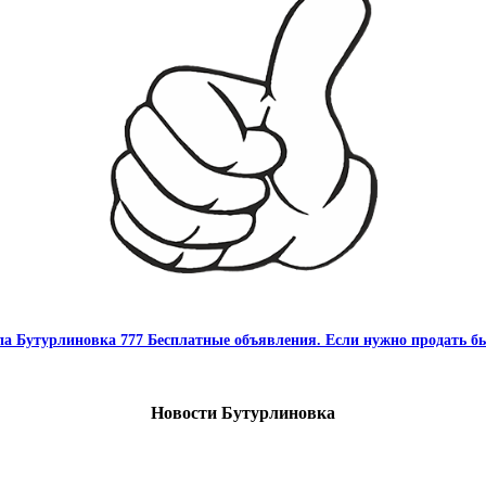
па Бутурлиновка 777 Бесплатные объявления. Если нужно продать бы
Новости Бутурлиновка