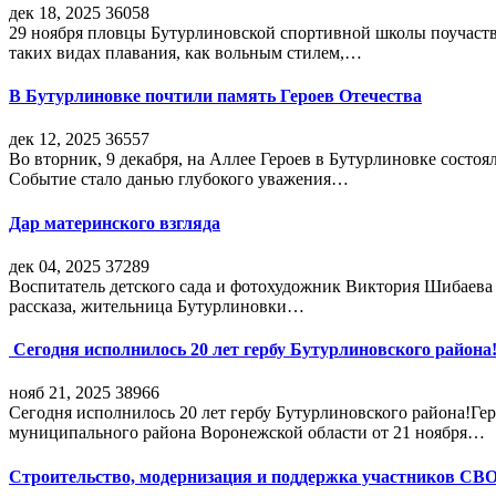
дек 18, 2025
36058
29 ноября пловцы Бутурлиновской спортивной школы поучаств
таких видах плавания, как вольным стилем,…
В Бутурлиновке почтили память Героев Отечества
дек 12, 2025
36557
Во вторник, 9 декабря, на Аллее Героев в Бутурлиновке состо
Событие стало данью глубокого уважения…
Дар материнского взгляда
дек 04, 2025
37289
Воспитатель детского сада и фотохудожник Виктория Шибаева р
рассказа, жительница Бутурлиновки…
Сегодня исполнилось 20 лет гербу Бутурлиновского района
нояб 21, 2025
38966
Сегодня исполнилось 20 лет гербу Бутурлиновского района!Г
муниципального района Воронежской области от 21 ноября…
Строительство, модернизация и поддержка участников СВ