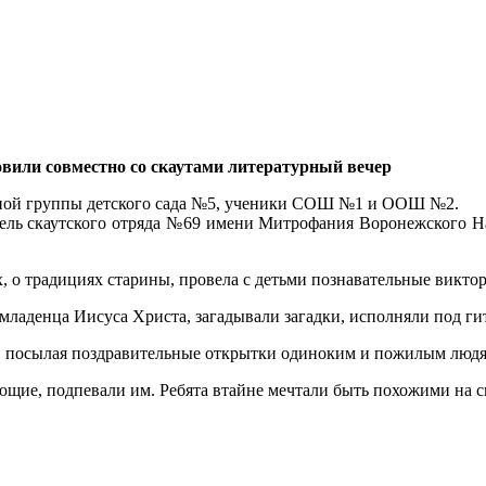
овили совместно со скаутами литературный вечер
ьной группы детского сада №5, ученики СОШ №1 и ООШ №2.
тель скаутского отряда №69 имени Митрофания Воронежского Н
х, о традициях старины, провела с детьми познавательные викт
 младенца Иисуса Христа, загадывали загадки, исполняли под ги
, посылая поздравительные открытки одиноким и пожилым людя
щие, подпевали им. Ребята втайне мечтали быть похожими на ск