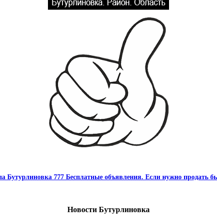
па Бутурлиновка 777 Бесплатные объявления. Если нужно продать бы
Новости Бутурлиновка