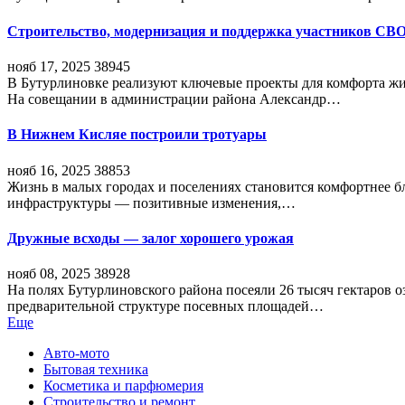
Строительство, модернизация и поддержка участников СВ
нояб 17, 2025
38945
В Бутурлиновке реализуют ключевые проекты для комфорта жи
На совещании в администрации района Александр…
В Нижнем Кисляе построили тротуары
нояб 16, 2025
38853
Жизнь в малых городах и поселениях становится комфортнее 
инфраструктуры — позитивные изменения,…
Дружные всходы — залог хорошего урожая
нояб 08, 2025
38928
На полях Бутурлиновского района посеяли 26 тысяч гектаров о
предварительной структуре посевных площадей…
Еще
Авто-мото
Бытовая техника
Косметика и парфюмерия
Строительство и ремонт