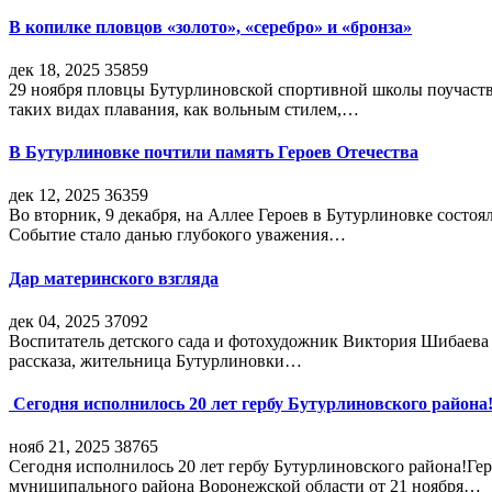
В копилке пловцов «золото», «серебро» и «бронза»
дек 18, 2025
35859
29 ноября пловцы Бутурлиновской спортивной школы поучаств
таких видах плавания, как вольным стилем,…
В Бутурлиновке почтили память Героев Отечества
дек 12, 2025
36359
Во вторник, 9 декабря, на Аллее Героев в Бутурлиновке состо
Событие стало данью глубокого уважения…
Дар материнского взгляда
дек 04, 2025
37092
Воспитатель детского сада и фотохудожник Виктория Шибаева р
рассказа, жительница Бутурлиновки…
Сегодня исполнилось 20 лет гербу Бутурлиновского района
нояб 21, 2025
38765
Сегодня исполнилось 20 лет гербу Бутурлиновского района!Г
муниципального района Воронежской области от 21 ноября…