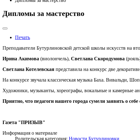
Дипломы за мастерство
Дипломы за мастерство
Печать
Преподаватели Бутурлиновской детской школы искусств на вто
Ирина Акимова
(виолончель),
Светлана Скородумова
(рояль
Светлана Котелевская
представила на конкурс две декоратив
На конкурсе звучала классическая музыка Баха. Вивальди, Шоп
Художники, музыканты, хореогра­фы, вокальные и камерные ан
Приятно, что педагоги нашего го­
рода сумели заявить о себе
Газета "ПРИЗЫВ"
Информация о материале
Родительская категория:
Новости Бутурлиновки