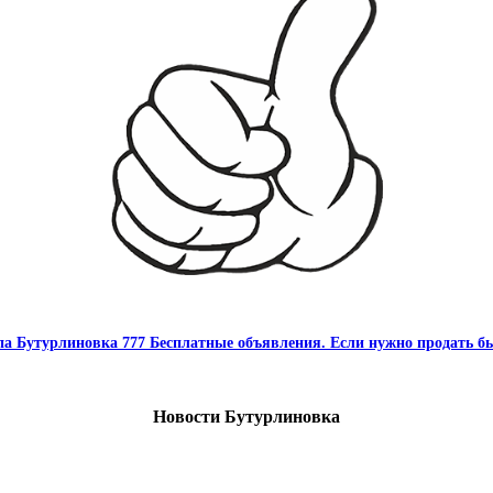
па Бутурлиновка 777 Бесплатные объявления. Если нужно продать бы
Новости Бутурлиновка