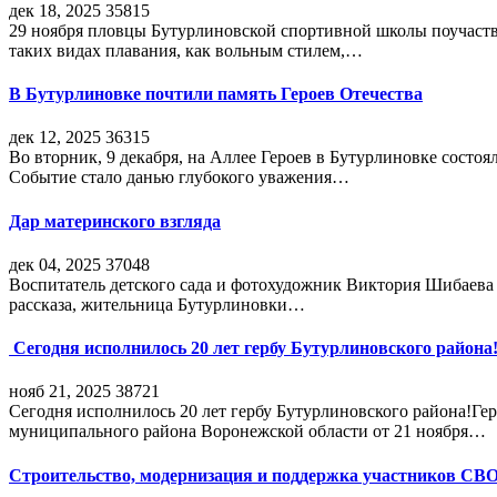
дек 18, 2025
35815
29 ноября пловцы Бутурлиновской спортивной школы поучаств
таких видах плавания, как вольным стилем,…
В Бутурлиновке почтили память Героев Отечества
дек 12, 2025
36315
Во вторник, 9 декабря, на Аллее Героев в Бутурлиновке состо
Событие стало данью глубокого уважения…
Дар материнского взгляда
дек 04, 2025
37048
Воспитатель детского сада и фотохудожник Виктория Шибаева р
рассказа, жительница Бутурлиновки…
Сегодня исполнилось 20 лет гербу Бутурлиновского района
нояб 21, 2025
38721
Сегодня исполнилось 20 лет гербу Бутурлиновского района!Г
муниципального района Воронежской области от 21 ноября…
Строительство, модернизация и поддержка участников СВ