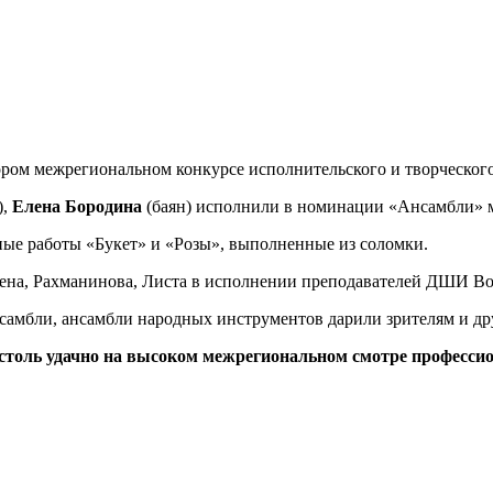
ром межрегиональном конкурсе исполни­тельского и творческого
),
Еле­
на Бородина
(баян) исполнили в но­минации «Ансамбли»
ные работы «Букет» и «Розы», выполненные из соломки.
ена, Рах­манинова, Листа в исполнении препо­давателей ДШИ Во
самбли, ансамбли народных инструментов да­рили зрителям и др
 столь удачно на высоком межрегиональ­ном смотре профессио