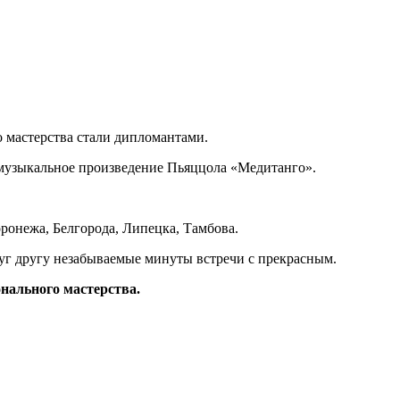
 мастерства стали дипломантами.
 музыкальное произведение Пьяццола «Медитанго».
ронежа, Белгоро­да, Липецка, Тамбова.
уг другу незабы­ваемые минуты встречи с прекрасным.
нального мас­терства.