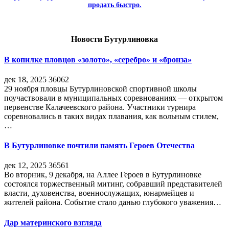
продать быстро.
Новости Бутурлиновка
В копилке пловцов «золото», «серебро» и «бронза»
дек 18, 2025
36062
29 ноября пловцы Бутурлиновской спортивной школы
поучаствовали в муниципальных соревнованиях — открытом
первенстве Калачеевского района. Участники турнира
соревновались в таких видах плавания, как вольным стилем,
…
В Бутурлиновке почтили память Героев Отечества
дек 12, 2025
36561
Во вторник, 9 декабря, на Аллее Героев в Бутурлиновке
состоялся торжественный митинг, собравший представителей
власти, духовенства, военнослужащих, юнармейцев и
жителей района. Событие стало данью глубокого уважения…
Дар материнского взгляда