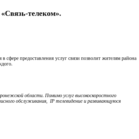
«Связь-те­леком».
в сфере предостав­ления услуг связи позволит жителям района
ждого.
ронежской области. Помимо услуг высокоскоростного
висного обслуживания, IP телевидение и развивающуюся