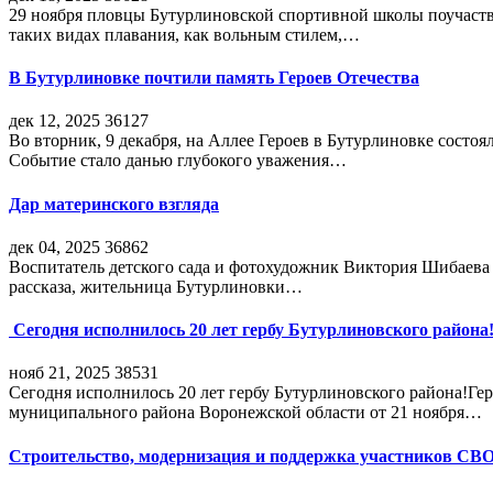
29 ноября пловцы Бутурлиновской спортивной школы поучаств
таких видах плавания, как вольным стилем,…
В Бутурлиновке почтили память Героев Отечества
дек 12, 2025
36127
Во вторник, 9 декабря, на Аллее Героев в Бутурлиновке состо
Событие стало данью глубокого уважения…
Дар материнского взгляда
дек 04, 2025
36862
Воспитатель детского сада и фотохудожник Виктория Шибаева р
рассказа, жительница Бутурлиновки…
Сегодня исполнилось 20 лет гербу Бутурлиновского района
нояб 21, 2025
38531
Сегодня исполнилось 20 лет гербу Бутурлиновского района!Г
муниципального района Воронежской области от 21 ноября…
Строительство, модернизация и поддержка участников СВ