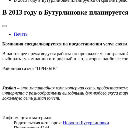
В 2013 году в Бутурлиновке планируется от­крытие предс
В 2013 году в Бутурлиновке планируетс
Печать
Компания специализируется на предоставлении услуг связи 
В настоящее время ведутся работы по прокладке магистрально
вы­бирать ту компанию и тарифный план, которые наиболее со
Районная газета "ПРИЗЫВ"
Justlan
– это масштабная компьютерная сеть, предоставляема
интернета с разнообразными выгодными для любого вкуса тари
локальную сеть justlan torrent.
Информация о материале
Родительская категория:
Новости Бутурлиновки
Просмотров: 4344