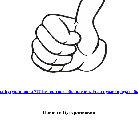
па Бутурлиновка 777 Бесплатные объявления. Если нужно продать бы
Новости Бутурлиновка