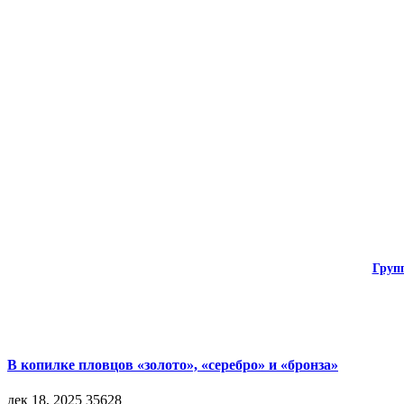
Груп
В копилке пловцов «золото», «серебро» и «бронза»
дек 18, 2025
35628