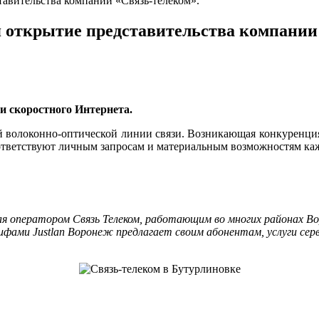
тавительства компании «Связь-те­леком».
я от­крытие представительства компании 
и скоростного Интернета.
й волоконно-оптической линии свя­зи. Возникающая конкуренция 
ответствуют личным запросам и ма­териальным возможностям ка
я оператором Связь Телеком, работающим во многих районах Во
фами Justlan Воронеж предлагает своим абонентам, услуги сер