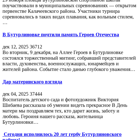
поучаствовали в муниципальных соревнованиях — открытом
первенстве Калачеевского района. Участники турнира
соревновались в таких видах плавания, как вольным стилем,
…
В Бутурлиновке почтили память Героев Отечества
дек 12, 2025
36712
Во вторник, 9 декабря, на Аллее Героев в Бутурлиновке
состоялся торжественный митинг, собравший представителей
власти, духовенства, военнослужащих, юнармейцев и
жителей района. Событие стало данью глубокого уважения…
Дар материнского взгляда
дек 04, 2025
37444
Воспитатель детского сада и фотохудожник Виктория
Шибаева рассказала об умении видеть прекрасное В День
матери мы поздравляем тех, кто дарит жизнь, заботу и
любовь. Героиня нашего рассказа, жительница
Бутурлиновки…
Сегодня исполнилось 20 лет гербу Бутурлиновского
района!