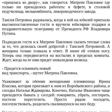
«пришлась ко двору», как говорится. Матрене Павловне где
только ни приходилось работать: в буфете, в столовой
педучилища, мелькомбината, ликероводочного завода.
Таисия Петровна радовалась, когда к ней на юбилей приехали
высокопоставленные гости и вручили юбилярше подарки и
поздравительную телеграмму от Президента РФ Владимира
Путина.
Подходили гости и к Матрене Павловне сказать теплые слова
за то, что делилась своей добротой с Таисией Петровной. А
женщина только плакала в ответ. В июне ей отняли ногу.
Теперь она передвигается на костылях в пределах комнаты.
Ждет, когда на ее имя придет инвалидная коляска.
- Придется осваивать новый
вид транспорта, - шутит Матрена Павловна.
Ухаживают за обеими женщинами племянница Ирина
Власова, которая приезжает к ним из Воробьевского района, и
соседка Наталья Ждамарова. Конечно, Наталье Ивановне чаще
приходится бывать у соседей: покормить, убрать, постирать,
постели перестелить. Просто рядом посидеть,
посочувствовать, разделить свалившуюся на них беду.