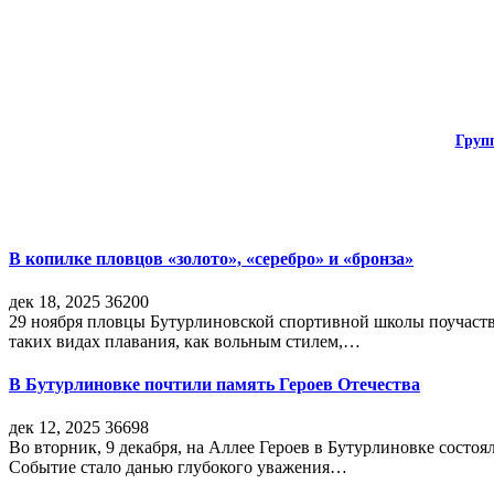
Груп
В копилке пловцов «золото», «серебро» и «бронза»
дек 18, 2025
36200
29 ноября пловцы Бутурлиновской спортивной школы поучаств
таких видах плавания, как вольным стилем,…
В Бутурлиновке почтили память Героев Отечества
дек 12, 2025
36698
Во вторник, 9 декабря, на Аллее Героев в Бутурлиновке состо
Событие стало данью глубокого уважения…