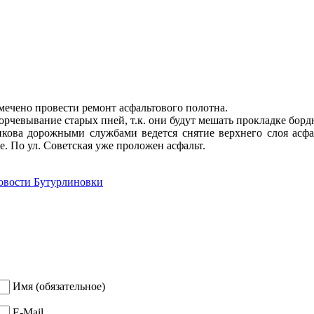
мечено провести ремонт асфальтового полотна.
корчевывание старых пней, т.к. они будут мешать прокладке борд
кова дорожными службами ведется снятие верхнего слоя асфа
. По ул. Советская уже проложен асфальт.
овости Бутурлиновки
Имя (обязательное)
E-Mail