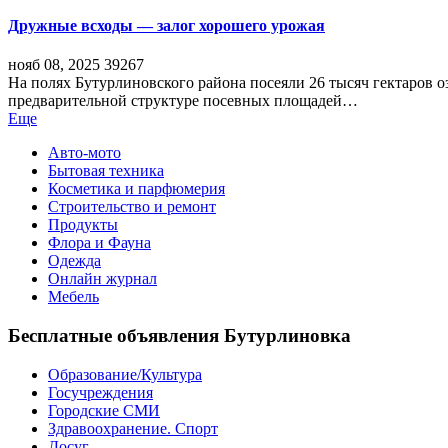
Дружные всходы — залог хорошего урожая
нояб 08, 2025
39267
На полях Бутурлиновского района посеяли 26 тысяч гектаров о
предварительной структуре посевных площадей…
Еще
Авто-мото
Бытовая техника
Косметика и парфюмерия
Строительство и ремонт
Продукты
Флора и Фауна
Одежда
Онлайн журнал
Мебель
Бесплатные объявления Бутурлиновка
Образование/Культура
Госучреждения
Городские СМИ
Здравоохранение. Спорт
Досуг