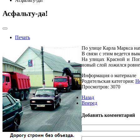
Асфальту-да!
Асфальту-да!
Печать
По улице Карла Маркса на
В связи с этим ведется вы
На улицах Красной и Поп
новый слой ложился ровнее
Информация о материале
Родительская категория:
Н
Просмотров: 3070
Назад
Вперед
Добавить комментарий