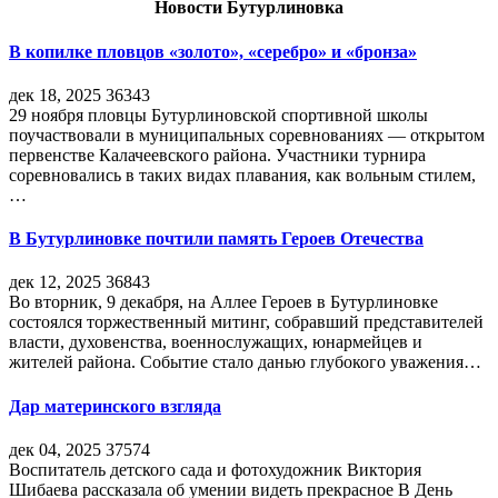
Новости Бутурлиновка
В копилке пловцов «золото», «серебро» и «бронза»
дек 18, 2025
36343
29 ноября пловцы Бутурлиновской спортивной школы
поучаствовали в муниципальных соревнованиях — открытом
первенстве Калачеевского района. Участники турнира
соревновались в таких видах плавания, как вольным стилем,
…
В Бутурлиновке почтили память Героев Отечества
дек 12, 2025
36843
Во вторник, 9 декабря, на Аллее Героев в Бутурлиновке
состоялся торжественный митинг, собравший представителей
власти, духовенства, военнослужащих, юнармейцев и
жителей района. Событие стало данью глубокого уважения…
Дар материнского взгляда
дек 04, 2025
37574
Воспитатель детского сада и фотохудожник Виктория
Шибаева рассказала об умении видеть прекрасное В День