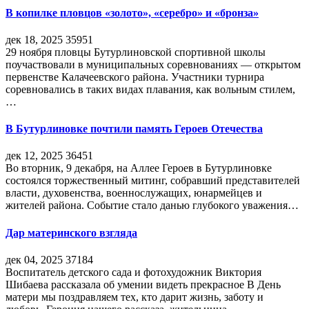
В копилке пловцов «золото», «серебро» и «бронза»
дек 18, 2025
35951
29 ноября пловцы Бутурлиновской спортивной школы
поучаствовали в муниципальных соревнованиях — открытом
первенстве Калачеевского района. Участники турнира
соревновались в таких видах плавания, как вольным стилем,
…
В Бутурлиновке почтили память Героев Отечества
дек 12, 2025
36451
Во вторник, 9 декабря, на Аллее Героев в Бутурлиновке
состоялся торжественный митинг, собравший представителей
власти, духовенства, военнослужащих, юнармейцев и
жителей района. Событие стало данью глубокого уважения…
Дар материнского взгляда
дек 04, 2025
37184
Воспитатель детского сада и фотохудожник Виктория
Шибаева рассказала об умении видеть прекрасное В День
матери мы поздравляем тех, кто дарит жизнь, заботу и