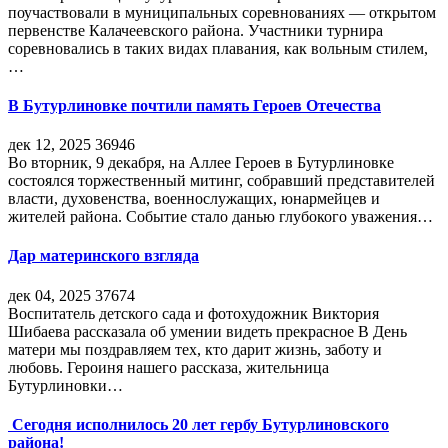
поучаствовали в муниципальных соревнованиях — открытом
первенстве Калачеевского района. Участники турнира
соревновались в таких видах плавания, как вольным стилем,
…
В Бутурлиновке почтили память Героев Отечества
дек 12, 2025
36946
Во вторник, 9 декабря, на Аллее Героев в Бутурлиновке
состоялся торжественный митинг, собравший представителей
власти, духовенства, военнослужащих, юнармейцев и
жителей района. Событие стало данью глубокого уважения…
Дар материнского взгляда
дек 04, 2025
37674
Воспитатель детского сада и фотохудожник Виктория
Шибаева рассказала об умении видеть прекрасное В День
матери мы поздравляем тех, кто дарит жизнь, заботу и
любовь. Героиня нашего рассказа, жительница
Бутурлиновки…
Сегодня исполнилось 20 лет гербу Бутурлиновского
района!