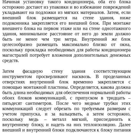
Начиная установку такого кондиционера, оба его блока
осторожно достают из упаковки и во избежание повреждений
укладывают на подложки из мягких материалов. Затем, если
внешний блок размещается на стене здания, ниже
подоконника закрепляется его внешний блок. При монтаже
внешнего блока на первом этаже или на стене одноэтажного
здания, минимальное расстояние от него до земли должно
быть не менее чем три метра. Внутренний же блок
целесообразно размещать максимально близко от окна,
поскольку прокладка необходимых для работы кондиционера
магистралей потребует вложения дополнительных денежных
средств.
Затем фасадную стену здания соответствующим
инструментом просверливают насквозь. В проделанных
отверстиях внутренний блок временно закрепляется с
помощью монтажной пластины. Определяется, какова должна
быть длина необходимых для обеспечения нормальной работы
обоих блоков коммуникаций, с припуском в тридцать –
пятьдесят сантиметров. После чего медные трубки этих
коммуникаций следует обрезать по требуемым размерам с
учетом припуска, и за вальцевать, а затем осторожно,
поскольку медь – металл мягкий, присоединить к
внутреннему блоку, и надеть на них теплоизоляцию. Далее
внешний и внутренний блоки подключаются к блоку питания