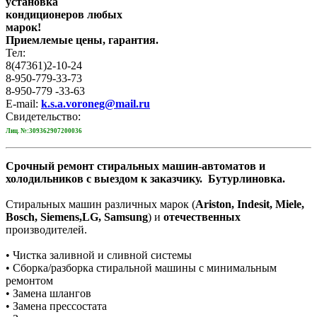
установка
кондиционеров любых
марок!
Приемлемые цены, гарантия.
Тел:
8(47361)2-10-24
8-950-779-33-73
8-950-779 -33-63
E-mail:
k.s.a.voroneg@mail.ru
Свидетельство:
Лиц. №:309362907200036
Срочный ремонт стиральных машин-автоматов и
холодильников с выездом к заказчику.
Бутурлиновка.
Стиральных машин различных марок (
Ariston, Indesit, Miele,
Bosch, Siemens,LG, Samsung
) и
отечественных
производителей.
• Чистка заливной и сливной системы
• Сборка/разборка стиральной машины с минимальным
ремонтом
• Замена шлангов
• Замена прессостата