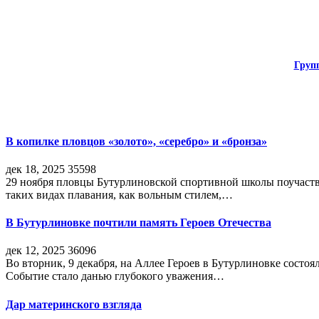
Груп
В копилке пловцов «золото», «серебро» и «бронза»
дек 18, 2025
35598
29 ноября пловцы Бутурлиновской спортивной школы поучаств
таких видах плавания, как вольным стилем,…
В Бутурлиновке почтили память Героев Отечества
дек 12, 2025
36096
Во вторник, 9 декабря, на Аллее Героев в Бутурлиновке состо
Событие стало данью глубокого уважения…
Дар материнского взгляда