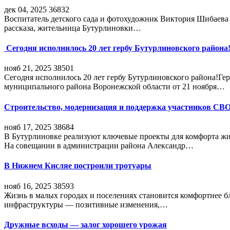
дек 04, 2025
36832
Воспитатель детского сада и фотохудожник Виктория Шибаева р
рассказа, жительница Бутурлиновки…
Сегодня исполнилось 20 лет гербу Бутурлиновского района
нояб 21, 2025
38501
Сегодня исполнилось 20 лет гербу Бутурлиновского района!Г
муниципального района Воронежской области от 21 ноября…
Строительство, модернизация и поддержка участников СВ
нояб 17, 2025
38684
В Бутурлиновке реализуют ключевые проекты для комфорта жи
На совещании в администрации района Александр…
В Нижнем Кисляе построили тротуары
нояб 16, 2025
38593
Жизнь в малых городах и поселениях становится комфортнее 
инфраструктуры — позитивные изменения,…
Дружные всходы — залог хорошего урожая