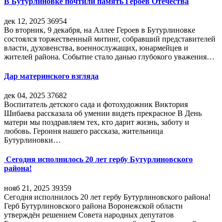
В Бутурлиновке почтили память Героев Отечества
дек 12, 2025
36954
Во вторник, 9 декабря, на Аллее Героев в Бутурлиновке
состоялся торжественный митинг, собравший представителей
власти, духовенства, военнослужащих, юнармейцев и
жителей района. Событие стало данью глубокого уважения…
Дар материнского взгляда
дек 04, 2025
37682
Воспитатель детского сада и фотохудожник Виктория
Шибаева рассказала об умении видеть прекрасное В День
матери мы поздравляем тех, кто дарит жизнь, заботу и
любовь. Героиня нашего рассказа, жительница
Бутурлиновки…
Сегодня исполнилось 20 лет гербу Бутурлиновского
района!
нояб 21, 2025
39359
Сегодня исполнилось 20 лет гербу Бутурлиновского района!
Герб Бутурлиновского района Воронежской области
утверждён решением Совета народных депутатов