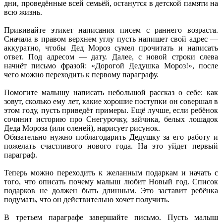
дни, проведённые всей семьёй, останутся в детской памяти на
всю жизнь.
Прививайте этикет написания писем с раннего возраста.
Сначала в правом верхнем углу пусть напишет свой адрес ––
аккуратно, чтобы Дед Мороз сумел прочитать и написать
ответ. Под адресом — дату. Далее, с новой строки слева
начнёт письмо фразой: «Дорогой Дедушка Мороз!», после
чего можно переходить к первому параграфу.
Помогите малышу написать небольшой рассказ о себе: как
зовут, сколько ему лет, какие хорошие поступки он совершал в
этом году, пусть приведёт примеры. Ещё лучше, если ребёнок
сочинит историю про Снегурочку, зайчика, белых лошадок
Деда Мороза (или оленей), нарисует рисунок.
Обязательно нужно поблагодарить Дедушку за его работу и
пожелать счастливого нового года. На это уйдет первый
параграф.
Теперь можно переходить к желанным подаркам и начать с
того, что описать почему малыш любит Новый год. Список
подарков не должен быть длинным. Это заставит ребёнка
подумать, что он действительно хочет получить.
В третьем параграфе завершайте письмо. Пусть малыш