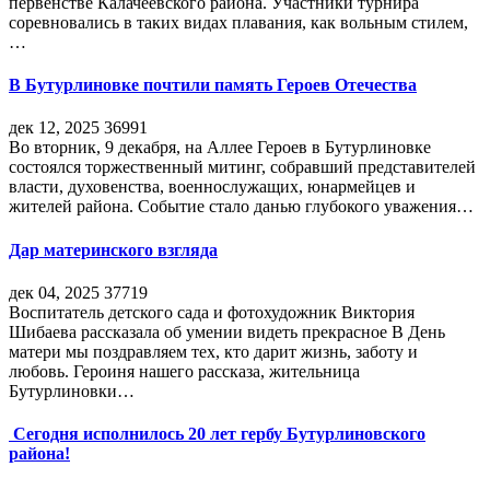
первенстве Калачеевского района. Участники турнира
соревновались в таких видах плавания, как вольным стилем,
…
В Бутурлиновке почтили память Героев Отечества
дек 12, 2025
36991
Во вторник, 9 декабря, на Аллее Героев в Бутурлиновке
состоялся торжественный митинг, собравший представителей
власти, духовенства, военнослужащих, юнармейцев и
жителей района. Событие стало данью глубокого уважения…
Дар материнского взгляда
дек 04, 2025
37719
Воспитатель детского сада и фотохудожник Виктория
Шибаева рассказала об умении видеть прекрасное В День
матери мы поздравляем тех, кто дарит жизнь, заботу и
любовь. Героиня нашего рассказа, жительница
Бутурлиновки…
Сегодня исполнилось 20 лет гербу Бутурлиновского
района!