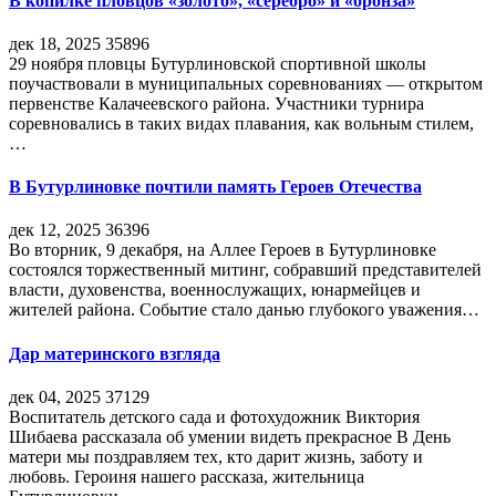
В копилке пловцов «золото», «серебро» и «бронза»
дек 18, 2025
35896
29 ноября пловцы Бутурлиновской спортивной школы
поучаствовали в муниципальных соревнованиях — открытом
первенстве Калачеевского района. Участники турнира
соревновались в таких видах плавания, как вольным стилем,
…
В Бутурлиновке почтили память Героев Отечества
дек 12, 2025
36396
Во вторник, 9 декабря, на Аллее Героев в Бутурлиновке
состоялся торжественный митинг, собравший представителей
власти, духовенства, военнослужащих, юнармейцев и
жителей района. Событие стало данью глубокого уважения…
Дар материнского взгляда
дек 04, 2025
37129
Воспитатель детского сада и фотохудожник Виктория
Шибаева рассказала об умении видеть прекрасное В День
матери мы поздравляем тех, кто дарит жизнь, заботу и
любовь. Героиня нашего рассказа, жительница