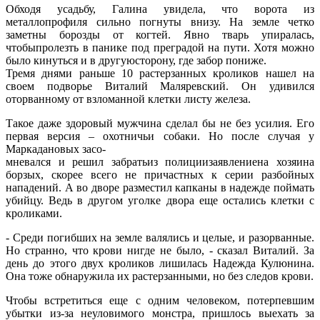
Обходя усадьбу, Галина увидела, что ворота из
металлопрофиля сильно погнуты внизу. На земле четко
заметны борозды от когтей. Явно тварь упиралась,
чтобыпролезть в панике под преградой на пути. Хотя можно
было кинуться и в другуюсторону, где забор пониже.
Тремя днями раньше 10 растерзанных кроликов нашел на
своем подворье Виталий Маляревский. Он удивился
оторванному от взломанной клетки листу железа.
Такое даже здоровый мужчина сделал бы не без усилия. Его
первая версия – охотничьи собаки. Но после случая у
Маркадановых засо-
мневался и решил забратьиз полициизаявлениена хозяина
борзых, скорее всего не причастных к серии разбойных
нападений. А во дворе разместил капканы в надежде поймать
убийцу. Ведь в другом уголке двора еще остались клетки с
кроликами.
- Среди погибших на земле валялись и целые, и разорванные.
Но странно, что крови нигде не было, - сказал Виталий. За
день до этого двух кроликов лишилась Надежда Кулюнина.
Она тоже обнаружила их растерзанными, но без следов крови.
Чтобы встретиться еще с одним человеком, потерпевшим
убытки из-за неуловимого монстра, пришлось выехать за