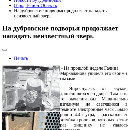
Новости Бутурлиновки
Город-Район-Область
На дубровские подворья продолжает нападать
неизвестный зверь
На дубровские подворья продолжает
нападать неизвестный зверь
Печать
- На прошлой неделе Галина
Маркаданова увидела его своими
глазами –
- Япроснулась от звуков,
доносившихся со двора. Там кто-
то рычалигавкал. Машинально
взглянула на светящиеся в
темноте электронные часы. Было
ровно 4.45 утра, - рассказывает
хозяйка кроликов, которых в этот
раз хищнику не удалось