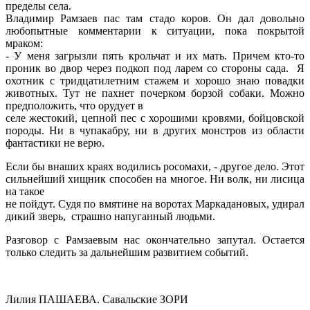
пределы села.
Владимир Рамзаев пас там стадо коров. Он дал довольно
любопытные комментарии к ситуации, пока покрытой
мраком:
- У меня загрызли пять крольчат и их мать. Причем кто-то
проник во двор через подкоп под ларем со стороны сада. Я
охотник с тридцатилетним стажем и хорошо знаю повадки
животных. Тут не пахнет почерком борзой собаки. Можно
предположить, что орудует в
селе жестокий, цепной пес с хорошими кровями, бойцовской
породы. Ни в чупакабру, ни в других монстров из области
фантастики не верю.
Если бы внаших краях водились росомахи, - другое дело. Этот
сильнейший хищник способен на многое. Ни волк, ни лисица
на такое
не пойдут. Судя по вмятине на воротах Маркадановых, удирал
дикий зверь, страшно напуганный людьми.
Разговор с Рамзаевым нас окончательно запутал. Остается
только следить за дальнейшим развитием событий.
Лилия ПАШАЕВА. Савальские ЗОРИ