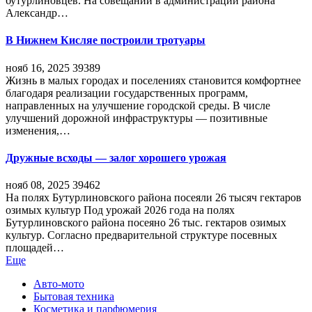
бутурлиновцев. На совещании в администрации района
Александр…
В Нижнем Кисляе построили тротуары
нояб 16, 2025
39389
Жизнь в малых городах и поселениях становится комфортнее
благодаря реализации государственных программ,
направленных на улучшение городской среды. В числе
улучшений дорожной инфраструктуры — позитивные
изменения,…
Дружные всходы — залог хорошего урожая
нояб 08, 2025
39462
На полях Бутурлиновского района посеяли 26 тысяч гектаров
озимых культур Под урожай 2026 года на полях
Бутурлиновского района посеяно 26 тыс. гектаров озимых
культур. Согласно предварительной структуре посевных
площадей…
Еще
Авто-мото
Бытовая техника
Косметика и парфюмерия