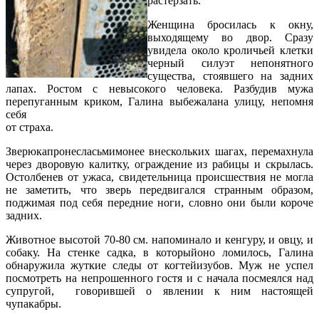
растерзать.
Женщина бросилась к окну,
выходящему во двор. Сразу
увидела около кроличьей клетки
черный силуэт непонятного
существа, стоявшего на задних
лапах. Ростом с невысокого человека. Разбудив мужа
перепуганным криком, Галина выбежалана улицу, непомня
себя
от страха.
Зверюкапронесласьмимонее внескольких шагах, перемахнула
через дворовую калитку, ограждение из рабицы и скрылась.
Остолбенев от ужаса, свидетельница происшествия не могла
не заметить, что зверь передвигался странным образом,
поджимая под себя передние ноги, словно они были короче
задних.
Животное высотой 70-80 см. напоминало и кенгуру, и овцу, и
собаку. На стенке садка, в которыйоно ломилось, Галина
обнаружила жуткие следы от когтейизубов. Муж не успел
посмотреть на непрошенного гостя и с начала посмеялся над
супругой, говорившей о явлении к ним настоящей
чупакабры.