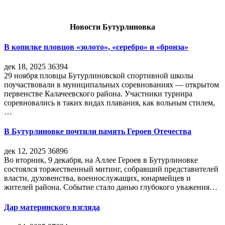
Новости Бутурлиновка
В копилке пловцов «золото», «серебро» и «бронза»
дек 18, 2025
36394
29 ноября пловцы Бутурлиновской спортивной школы
поучаствовали в муниципальных соревнованиях — открытом
первенстве Калачеевского района. Участники турнира
соревновались в таких видах плавания, как вольным стилем,
…
В Бутурлиновке почтили память Героев Отечества
дек 12, 2025
36896
Во вторник, 9 декабря, на Аллее Героев в Бутурлиновке
состоялся торжественный митинг, собравший представителей
власти, духовенства, военнослужащих, юнармейцев и
жителей района. Событие стало данью глубокого уважения…
Дар материнского взгляда