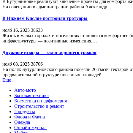
В Бутурлиновке реализуют ключевые проекты для комфорта жи
На совещании в администрации района Александр…
В Нижнем Кисляе построили тротуары
нояб 16, 2025
38633
Жизнь в малых городах и поселениях становится комфортнее 
инфраструктуры — позитивные изменения,…
Дружные всходы — залог хорошего урожая
нояб 08, 2025
38706
На полях Бутурлиновского района посеяли 26 тысяч гектаров о
предварительной структуре посевных площадей…
Еще
Авто-мото
Бытовая техника
Косметика и парфюмерия
Строительство и ремонт
Продукты
Флора и Фауна
Одежда
Онлайн журнал
Мебель