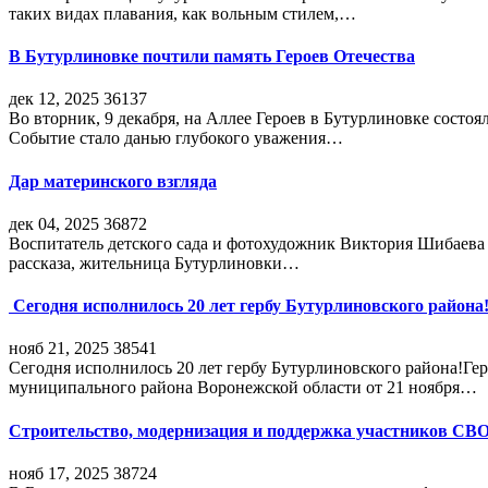
таких видах плавания, как вольным стилем,…
В Бутурлиновке почтили память Героев Отечества
дек 12, 2025
36137
Во вторник, 9 декабря, на Аллее Героев в Бутурлиновке состо
Событие стало данью глубокого уважения…
Дар материнского взгляда
дек 04, 2025
36872
Воспитатель детского сада и фотохудожник Виктория Шибаева р
рассказа, жительница Бутурлиновки…
Сегодня исполнилось 20 лет гербу Бутурлиновского района
нояб 21, 2025
38541
Сегодня исполнилось 20 лет гербу Бутурлиновского района!Г
муниципального района Воронежской области от 21 ноября…
Строительство, модернизация и поддержка участников СВ
нояб 17, 2025
38724