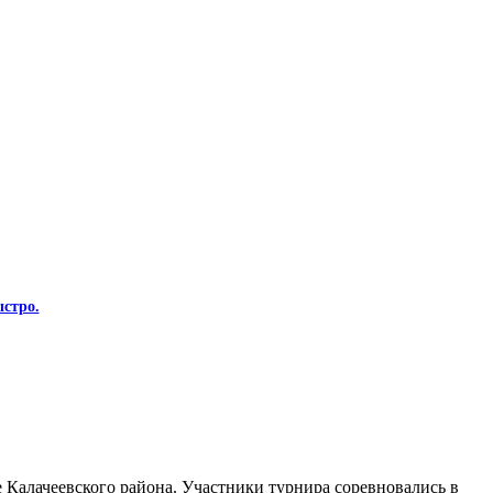
стро.
Калачеевского района. Участники турнира соревновались в