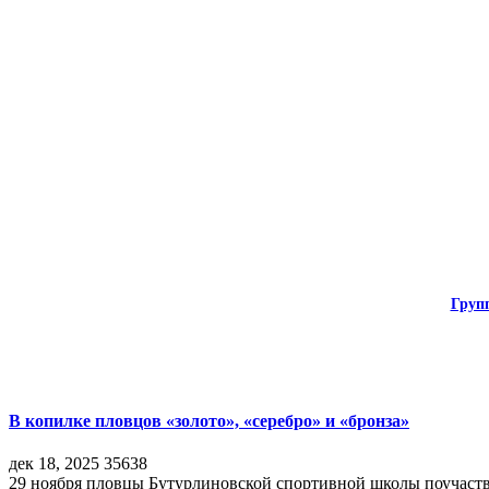
Груп
В копилке пловцов «золото», «серебро» и «бронза»
дек 18, 2025
35638
29 ноября пловцы Бутурлиновской спортивной школы поучаств