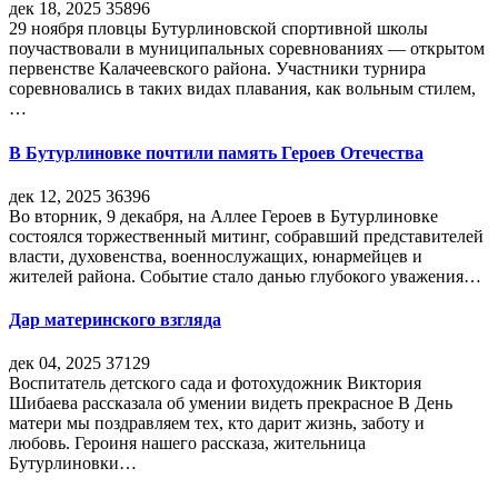
дек 18, 2025
35896
29 ноября пловцы Бутурлиновской спортивной школы
поучаствовали в муниципальных соревнованиях — открытом
первенстве Калачеевского района. Участники турнира
соревновались в таких видах плавания, как вольным стилем,
…
В Бутурлиновке почтили память Героев Отечества
дек 12, 2025
36396
Во вторник, 9 декабря, на Аллее Героев в Бутурлиновке
состоялся торжественный митинг, собравший представителей
власти, духовенства, военнослужащих, юнармейцев и
жителей района. Событие стало данью глубокого уважения…
Дар материнского взгляда
дек 04, 2025
37129
Воспитатель детского сада и фотохудожник Виктория
Шибаева рассказала об умении видеть прекрасное В День
матери мы поздравляем тех, кто дарит жизнь, заботу и
любовь. Героиня нашего рассказа, жительница
Бутурлиновки…