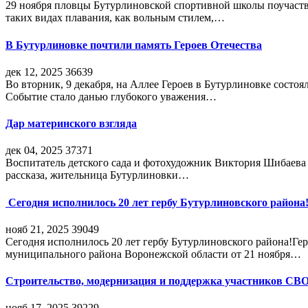
29 ноября пловцы Бутурлиновской спортивной школы поучаств
таких видах плавания, как вольным стилем,…
В Бутурлиновке почтили память Героев Отечества
дек 12, 2025
36639
Во вторник, 9 декабря, на Аллее Героев в Бутурлиновке состо
Событие стало данью глубокого уважения…
Дар материнского взгляда
дек 04, 2025
37371
Воспитатель детского сада и фотохудожник Виктория Шибаева р
рассказа, жительница Бутурлиновки…
Сегодня исполнилось 20 лет гербу Бутурлиновского района
нояб 21, 2025
39049
Сегодня исполнилось 20 лет гербу Бутурлиновского района!Г
муниципального района Воронежской области от 21 ноября…
Строительство, модернизация и поддержка участников СВ
нояб 17, 2025
39229