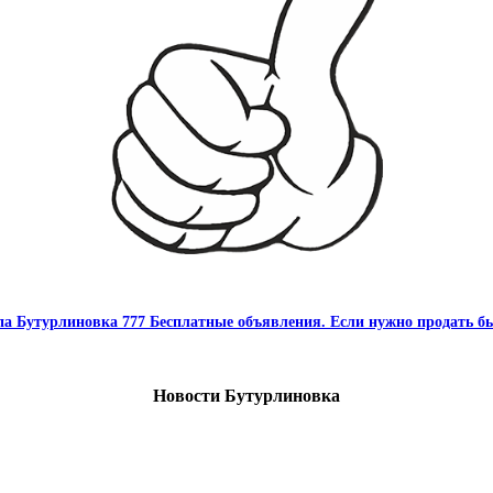
па Бутурлиновка 777 Бесплатные объявления. Если нужно продать бы
Новости Бутурлиновка