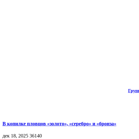
Груп
В копилке пловцов «золото», «серебро» и «бронза»
дек 18, 2025
36140