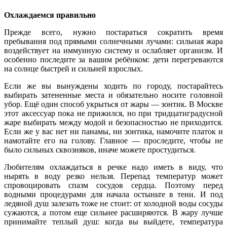
Охлаждаемся правильно
Прежде всего, нужно постараться сократить время
пребывания под прямыми солнечными лучами: сильная жара
воздействует на иммунную систему и ослабляет организм. И
особенно последите за вашим ребёнком: дети перегреваются
на солнце быстрей и сильней взрослых.
Если же вы вынуждены ходить по городу, постарайтесь
выбирать затененные места и обязательно носите головной
убор. Ещё один способ укрыться от жары — зонтик. В Москве
этот аксессуар пока не прижился, но при тридцатиградусной
жаре выбирать между модой и безопасностью не приходится.
Если же у вас нет ни панамы, ни зонтика, намочите платок и
намотайте его на голову. Главное — проследите, чтобы не
было сильных сквозняков, иначе можете простудиться.
Любителям охлаждаться в речке надо иметь в виду, что
нырять в воду резко нельзя. Перепад температур может
спровоцировать спазм сосудов сердца. Поэтому перед
водными процедурами для начала остыньте в тени. И под
ледяной душ залезать тоже не стоит: от холодной воды сосуды
сужаются, а потом еще сильнее расширяются. В жару лучше
принимайте теплый душ: когда вы выйдете, температура