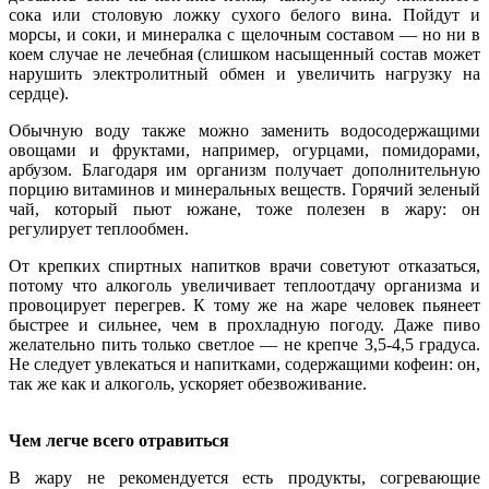
сока или столовую ложку сухого белого вина. Пойдут и
морсы, и соки, и минералка с щелочным составом — но ни в
коем случае не лечебная (слишком насыщенный состав может
нарушить электролитный обмен и увеличить нагрузку на
сердце).
Обычную воду также можно заменить водосодержащими
овощами и фруктами, например, огурцами, помидорами,
арбузом. Благодаря им организм получает дополнительную
порцию витаминов и минеральных веществ. Горячий зеленый
чай, который пьют южане, тоже полезен в жару: он
регулирует теплообмен.
От крепких спиртных напитков врачи советуют отказаться,
потому что алкоголь увеличивает теплоотдачу организма и
провоцирует перегрев. К тому же на жаре человек пьянеет
быстрее и сильнее, чем в прохладную погоду. Даже пиво
желательно пить только светлое — не крепче 3,5-4,5 градуса.
Не следует увлекаться и напитками, содержащими кофеин: он,
так же как и алкоголь, ускоряет обезвоживание.
Чем легче всего отравиться
В жару не рекомендуется есть продукты, согревающие