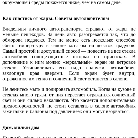
окружающей среды покажется ниже, чем на самом деле.
Как спастись от жары. Советы автолюбителям
Владельцы личного автотранспорта страдают от жары не
меньше пешеходов. За день авто разогревается так, что до
обморока недалеко. Тем не менее есть несколько способов
сбить температуру в салоне хотя бы на десяток градусов.
Самый простой и доступный способ — повесить на все стекла
автомобиля солнцезащитные шторки на присосках. В
дополнение к ним можно «зеркальный» экран на ветровое
стекло. Устанавливать его надо снаружи автомобиля,
захлопнув края дверями. Если экран будет внутри,
отраженное им тепло и солнечный свет останется в салоне.
Не ленитесь мыть и полировать автомобиль. Когда на кузове и
стеклах много грязи, от них перестает отражаться солнечный
свет и они сильно накаляются. Что касается дополнительных
предосторожностей, не стоит оставлять в салоне автомобиля
зажигалки и баллоны под давлением: они могут взорваться.
Дом, милый дом
Душный офис и пыльные улицы позади, вы дома, и так