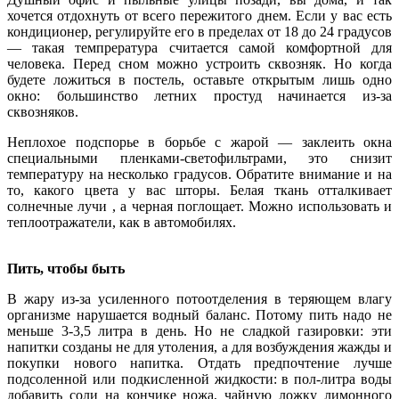
хочется отдохнуть от всего пережитого днем. Если у вас есть
кондиционер, регулируйте его в пределах от 18 до 24 градусов
— такая темпрература считается самой комфортной для
человека. Перед сном можно устроить сквозняк. Но когда
будете ложиться в постель, оставьте открытым лишь одно
окно: большинство летних простуд начинается из-за
сквозняков.
Неплохое подспорье в борьбе с жарой — заклеить окна
специальными пленками-светофильтрами, это снизит
температуру на несколько градусов. Обратите внимание и на
то, какого цвета у вас шторы. Белая ткань отталкивает
солнечные лучи , а черная поглощает. Можно использовать и
теплоотражатели, как в автомобилях.
Пить, чтобы быть
В жару из-за усиленного потоотделения в теряющем влагу
организме нарушается водный баланс. Потому пить надо не
меньше 3-3,5 литра в день. Но не сладкой газировки: эти
напитки созданы не для утоления, а для возбуждения жажды и
покупки нового напитка. Отдать предпочтение лучше
подсоленной или подкисленной жидкости: в пол-литра воды
добавить соли на кончике ножа, чайную ложку лимонного