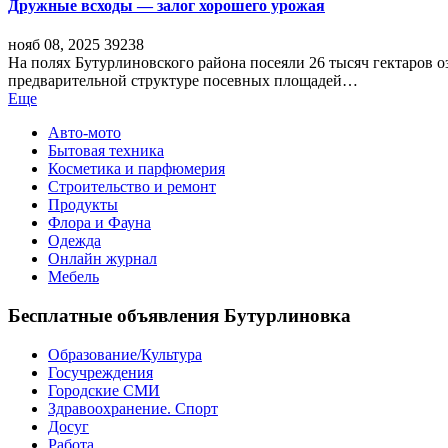
Дружные всходы — залог хорошего урожая
нояб 08, 2025
39238
На полях Бутурлиновского района посеяли 26 тысяч гектаров о
предварительной структуре посевных площадей…
Еще
Авто-мото
Бытовая техника
Косметика и парфюмерия
Строительство и ремонт
Продукты
Флора и Фауна
Одежда
Онлайн журнал
Мебель
Бесплатные объявления Бутурлиновка
Образование/Культура
Госучреждения
Городские СМИ
Здравоохранение. Спорт
Досуг
Работа