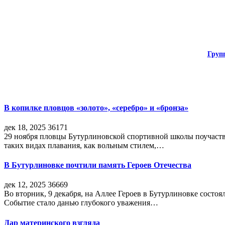
Груп
В копилке пловцов «золото», «серебро» и «бронза»
дек 18, 2025
36171
29 ноября пловцы Бутурлиновской спортивной школы поучаств
таких видах плавания, как вольным стилем,…
В Бутурлиновке почтили память Героев Отечества
дек 12, 2025
36669
Во вторник, 9 декабря, на Аллее Героев в Бутурлиновке состо
Событие стало данью глубокого уважения…
Дар материнского взгляда