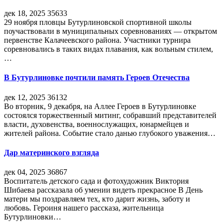
дек 18, 2025
35633
29 ноября пловцы Бутурлиновской спортивной школы
поучаствовали в муниципальных соревнованиях — открытом
первенстве Калачеевского района. Участники турнира
соревновались в таких видах плавания, как вольным стилем,
…
В Бутурлиновке почтили память Героев Отечества
дек 12, 2025
36132
Во вторник, 9 декабря, на Аллее Героев в Бутурлиновке
состоялся торжественный митинг, собравший представителей
власти, духовенства, военнослужащих, юнармейцев и
жителей района. Событие стало данью глубокого уважения…
Дар материнского взгляда
дек 04, 2025
36867
Воспитатель детского сада и фотохудожник Виктория
Шибаева рассказала об умении видеть прекрасное В День
матери мы поздравляем тех, кто дарит жизнь, заботу и
любовь. Героиня нашего рассказа, жительница
Бутурлиновки…