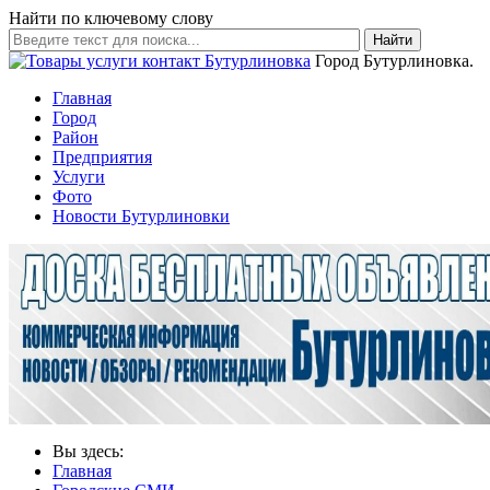
Найти по ключевому слову
Найти
Город Бутурлиновка.
Главная
Город
Район
Предприятия
Услуги
Фото
Новости Бутурлиновки
Вы здесь:
Главная