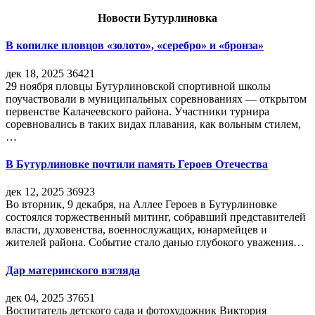
Новости Бутурлиновка
В копилке пловцов «золото», «серебро» и «бронза»
дек 18, 2025
36421
29 ноября пловцы Бутурлиновской спортивной школы
поучаствовали в муниципальных соревнованиях — открытом
первенстве Калачеевского района. Участники турнира
соревновались в таких видах плавания, как вольным стилем,
…
В Бутурлиновке почтили память Героев Отечества
дек 12, 2025
36923
Во вторник, 9 декабря, на Аллее Героев в Бутурлиновке
состоялся торжественный митинг, собравший представителей
власти, духовенства, военнослужащих, юнармейцев и
жителей района. Событие стало данью глубокого уважения…
Дар материнского взгляда
дек 04, 2025
37651
Воспитатель детского сада и фотохудожник Виктория