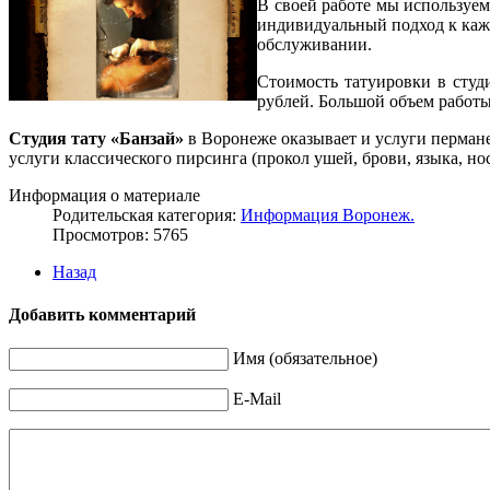
В своей работе мы используем
индивидуальный подход к каж
обслуживании.
Стоимость татуировки в сту
рублей. Большой объем работы
Студия тату «Банзай»
в Воронеже оказывает и услуги пермане
услуги классического пирсинга (прокол ушей, брови, языка, н
Информация о материале
Родительская категория:
Информация Воронеж.
Просмотров: 5765
Назад
Добавить комментарий
Имя (обязательное)
E-Mail