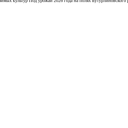
зимых культур Под урожай 2026 года на полях Бутурлиновского р