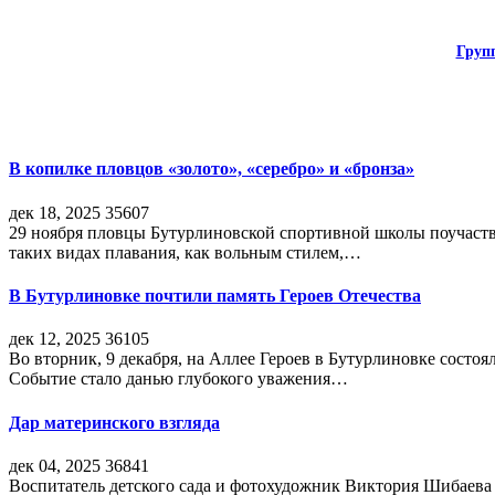
Груп
В копилке пловцов «золото», «серебро» и «бронза»
дек 18, 2025
35607
29 ноября пловцы Бутурлиновской спортивной школы поучаств
таких видах плавания, как вольным стилем,…
В Бутурлиновке почтили память Героев Отечества
дек 12, 2025
36105
Во вторник, 9 декабря, на Аллее Героев в Бутурлиновке состо
Событие стало данью глубокого уважения…
Дар материнского взгляда
дек 04, 2025
36841
Воспитатель детского сада и фотохудожник Виктория Шибаева р