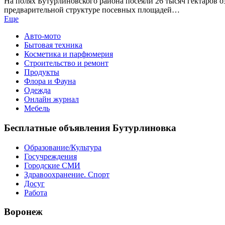
На полях Бутурлиновского района посеяли 26 тысяч гектаров о
предварительной структуре посевных площадей…
Еще
Авто-мото
Бытовая техника
Косметика и парфюмерия
Строительство и ремонт
Продукты
Флора и Фауна
Одежда
Онлайн журнал
Мебель
Бесплатные объявления Бутурлиновка
Образование/Культура
Госучреждения
Городские СМИ
Здравоохранение. Спорт
Досуг
Работа
Воронеж