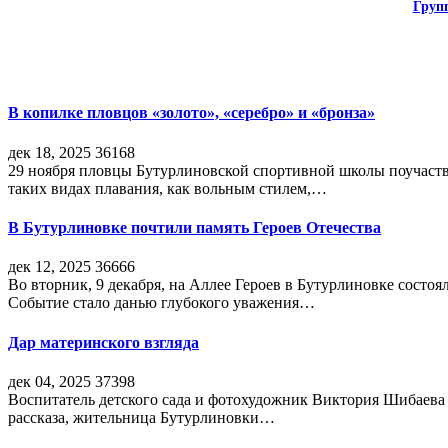
Груп
В копилке пловцов «золото», «серебро» и «бронза»
дек 18, 2025
36168
29 ноября пловцы Бутурлиновской спортивной школы поучаств
таких видах плавания, как вольным стилем,…
В Бутурлиновке почтили память Героев Отечества
дек 12, 2025
36666
Во вторник, 9 декабря, на Аллее Героев в Бутурлиновке состо
Событие стало данью глубокого уважения…
Дар материнского взгляда
дек 04, 2025
37398
Воспитатель детского сада и фотохудожник Виктория Шибаева р
рассказа, жительница Бутурлиновки…