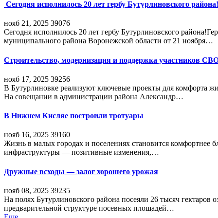
Сегодня исполнилось 20 лет гербу Бутурлиновского района
нояб 21, 2025
39076
Сегодня исполнилось 20 лет гербу Бутурлиновского района!Г
муниципального района Воронежской области от 21 ноября…
Строительство, модернизация и поддержка участников СВ
нояб 17, 2025
39256
В Бутурлиновке реализуют ключевые проекты для комфорта жи
На совещании в администрации района Александр…
В Нижнем Кисляе построили тротуары
нояб 16, 2025
39160
Жизнь в малых городах и поселениях становится комфортнее 
инфраструктуры — позитивные изменения,…
Дружные всходы — залог хорошего урожая
нояб 08, 2025
39235
На полях Бутурлиновского района посеяли 26 тысяч гектаров о
предварительной структуре посевных площадей…
Еще