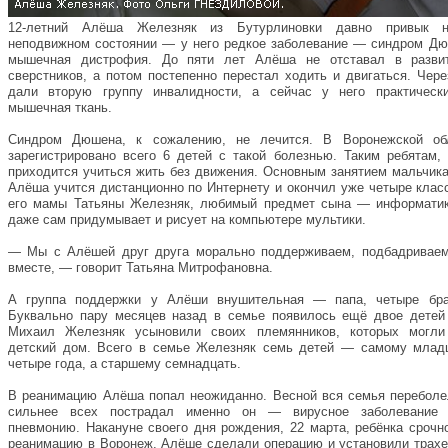
12-летний Алёша Железняк из Бутурлиновки давно привык н
неподвижном состоянии — у него редкое заболевание — синдром Дю
мышечная дистрофия. До пяти лет Алёша не отставал в разви
сверстников, а потом постепенно перестал ходить и двигаться. Чере
дали вторую группу инвалидности, а сейчас у него практически
мышечная ткань.
Синдром Дюшена, к сожалению, не лечится. В Воронежской об
зарегистрировано всего 6 детей с такой болезнью. Таким ребятам,
приходится учиться жить без движения. Основным занятием мальчика
Алёша учится дистанционно по Интернету и окончил уже четыре клас
его мамы Татьяны Железняк, любимый предмет сына — информатик
даже сам придумывает и рисует на компьютере мультики.
— Мы с Алёшей друг друга морально поддерживаем, подбадриваем
вместе, — говорит Татьяна Митрофановна.
А группа поддержки у Алёши внушительная — папа, четыре бра
Буквально пару месяцев назад в семье появилось ещё двое детей
Михаил Железняк усыновили своих племянников, которых могли
детский дом. Всего в семье Железняк семь детей — самому млад
четыре года, а старшему семнадцать.
В реанимацию Алёша попал неожиданно. Весной вся семья переболе
сильнее всех пострадал именно он — вирусное заболевание 
пневмонию. Накануне своего дня рождения, 22 марта, ребёнка срочн
реанимацию в Воронеж. Алёше сделали операцию и установили трахе