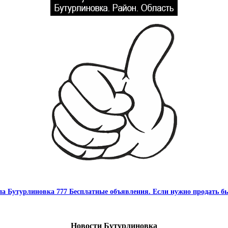
па Бутурлиновка 777 Бесплатные объявления. Если нужно продать бы
Новости Бутурлиновка