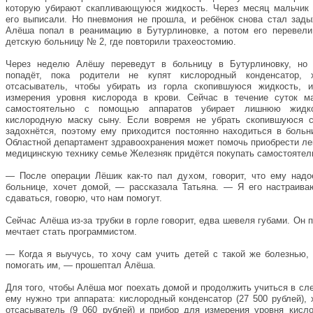
которую убирают скапливающуюся жидкость. Через месяц мальчик 
его выписали. Но пневмония не прошла, и ребёнок снова стал зад
Алёша попал в реанимацию в Бутурлиновке, а потом его перевели
детскую больницу № 2, где повторили трахеостомию.
Через неделю Алёшу переведут в больницу в Бутурлиновку, но
попадёт, пока родители не купят кислородный конденсатор, х
отсасыватель, чтобы убирать из горла скопившуюся жидкость, 
измерения уровня кислорода в крови. Сейчас в течение суток м
самостоятельно с помощью аппаратов убирает лишнюю жидко
кислородную маску сыну. Если вовремя не убрать скопившуюся с
задохнётся, поэтому ему приходится постоянно находиться в больн
Областной департамент здравоохранения может помочь приобрести лек
медицинскую технику семье Железняк придётся покупать самостоятел
— После операции Лёшик как-то пал духом, говорит, что ему надо
больнице, хочет домой, — рассказала Татьяна. — Я его настраива
сдаваться, говорю, что нам помогут.
Сейчас Алёша из-за трубки в горле говорит, едва шевеля губами. Он п
мечтает стать программистом.
— Когда я выучусь, то хочу сам учить детей с такой же болезнью, 
помогать им, — прошептал Алёша.
Для того, чтобы Алёша мог поехать домой и продолжить учиться в с
ему нужно три аппарата: кислородный конденсатор (27 500 рублей), 
отсасыватель (9 060 рублей) и прибор для измерения уровня кисл