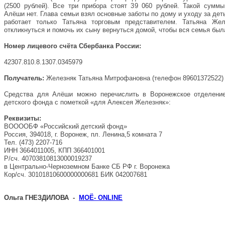
(2500 рублей). Все три прибора стоят 39 060 рублей. Такой сумм
Алёши нет. Глава семьи взял основные заботы по дому и уходу за деть
работает только Татьяна торговым представителем. Татьяна Жел
откликнуться и помочь их сыну вернуться домой, чтобы вся семья был
Номер лицевого счёта Сбербанка России:
42307.810.8.1307.0345979
Получатель:
Железняк Татьяна Митрофановна (телефон 89601372522)
Средства для Алёши можно перечислить в Воронежское отделение
детского фонда с пометкой «для Алексея Железняк»:
Реквизиты:
ВООООБФ «Российский детский фонд»
Россия, 394018, г. Воронеж, пл. Ленина,5 комната 7
Тел. (473) 2207-716
ИНН 3664011005, КПП 366401001
Р/сч. 40703810813000019237
в Центрально-Черноземном Банке СБ РФ г. Воронежа
Кор/сч. 30101810600000000681 БИК 042007681
Ольга ГНЕЗДИЛОВА -
МОЁ- ONLINE