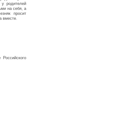
ы у родителей
ми на себя, а
езняк просит
а вместе.
 Российского