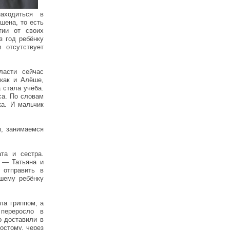
аходиться в
шена, то есть
тии от своих
з год ребёнку
 отсутствует
ласти сейчас
 как и Алёше,
 стала учёба.
са. По словам
а. И мальчик
, занимаемся
та и сестра.
 — Татьяна и
 отправить в
шему ребёнку
ла гриппом, а
переросло в
о доставили в
остому, через