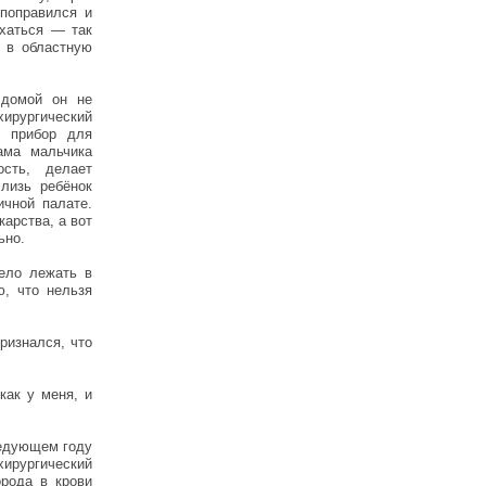
поправился и
ыхаться — так
 в областную
 домой он не
ирургический
и прибор для
ама мальчика
сть, делает
лизь ребёнок
ичной палате.
арства, а вот
ьно.
ело лежать в
ю, что нельзя
ризнался, что
как у меня, и
ледующем году
хирургический
орода в крови