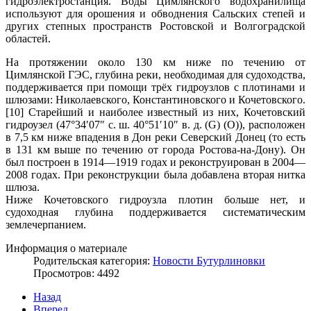
гидроэлектростанция. Воды Цимлянского водохранилища
используют для орошения и обводнения Сальских степей и
других степных пространств Ростовской и Волгоградской
областей.
На протяжении около 130 км ниже по течению от
Цимлянской ГЭС, глубина реки, необходимая для судоходства,
поддерживается при помощи трёх гидроузлов с плотинами и
шлюзами: Николаевского, Константиновского и Кочетовского.
[10] Старейший и наиболее известный из них, Кочетовский
гидроузел (47°34′07″ с. ш. 40°51′10″ в. д. (G) (O)), расположен
в 7,5 км ниже впадения в Дон реки Северский Донец (то есть
в 131 км выше по течению от города Ростова-на-Дону). Он
был построен в 1914—1919 годах и реконструирован в 2004—
2008 годах. При реконструкции была добавлена вторая нитка
шлюза.
Ниже Кочетовского гидроузла плотин больше нет, и
судоходная глубина поддерживается систематическим
землечерпанием.
Информация о материале
Родительская категория:
Новости Бутурлиновки
Просмотров: 4492
Назад
Вперед