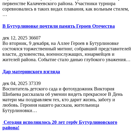
первенстве Калачеевского района. Участники турнира
соревновались в таких видах плавания, как вольным стилем,
…
В Бутурлиновке почтили память Героев Отечества
дек 12, 2025
36607
Во вторник, 9 декабря, на Аллее Героев в Бутурлиновке
состоялся торжественный митинг, собравший представителей
власти, духовенства, военнослужащих, юнармейцев и
жителей района. Событие стало данью глубокого уважения…
Дар материнского взгляда
дек 04, 2025
37339
Воспитатель детского сада и фотохудожник Виктория
Шибаева рассказала об умении видеть прекрасное В День
матери мы поздравляем тех, кто дарит жизнь, заботу и
любовь. Героиня нашего рассказа, жительница
Бутурлиновки…
Сегодня исполнилось 20 лет гербу Бутурлиновского
района!