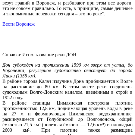
везут гравий в Воронеж, и разбивают при этом все дороги,
это не совсем правильно. То есть, в принципе, самые дешёвые
и экономичные перевозки сегодня – это по реке".
Вести Воронеж
Справка: Использование реки ДОН
Дон судоходен на протяжении 1590 км вверх от устья, до
Воронежа, регулярное судоходство действует до города
Лиски (1355 км).
В районе города Калач излучина Дона приближается к Волге
на расстояние до 80 км. В этом месте реки соединены
судоходным Волго-Донским каналом, введённым в строй в
1952 году.
В районе станицы Цимлянская построена плотина
протяжённостью 12,8 км, поднимающая уровень воды в реке
на 27 м и формирующая Цимлянское водохранилище,
раскинувшееся от Голубинской до Волгодонска, общей
ёмкостью 21,5 км³ (полезная ёмкость — 12,6 км³) и площадью
2600 км². При плотине также размещена